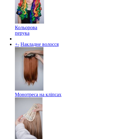
Кольорова
перука
+
-
Накладне волосся
Монотреса на кліпсах