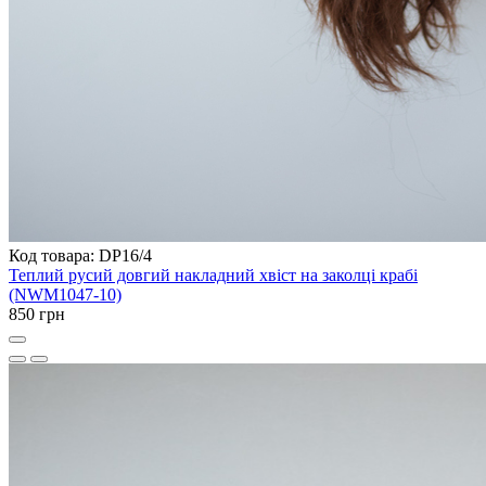
Код товара: DP16/4
Теплий русий довгий накладний хвіст на заколці крабі
(NWM1047-10)
850 грн