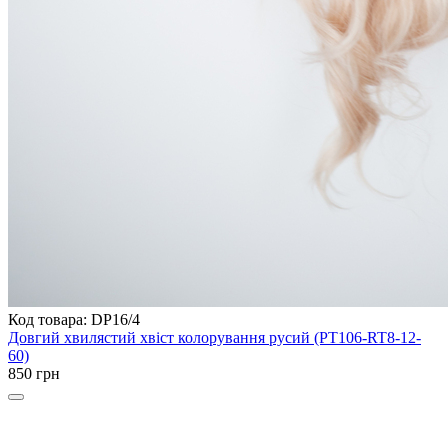
Код товара: DP16/4
Довгий хвилястий хвіст колорування русий (PT106-RT8-12-
60)
850 грн