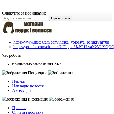
Слідкуйте за новинками:
Підпишіться
https://www.instagram.com/intriga_volossya_peruki/?hl=uk
https://youtube.com/channel/UCbppa3JzPT1LvaX2VIiYQO
Час роботи
приймаємо замовлення 24/7
Популярне
Перуки
Накладне волосся
Аксесуари
Інформація
Про нас
Оплата і доставка