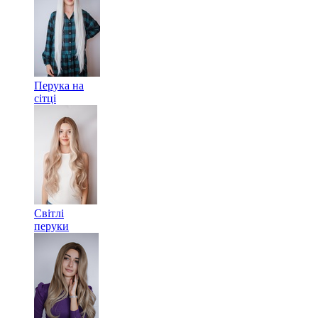
Перука на
сітці
Світлі
перуки