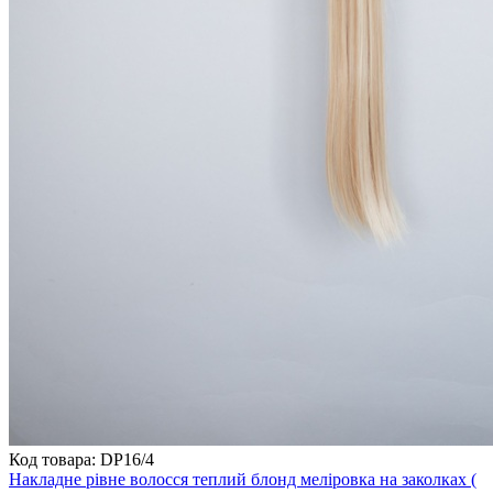
Код товара: DP16/4
Накладне рівне волосся теплий блонд меліровка на заколках (