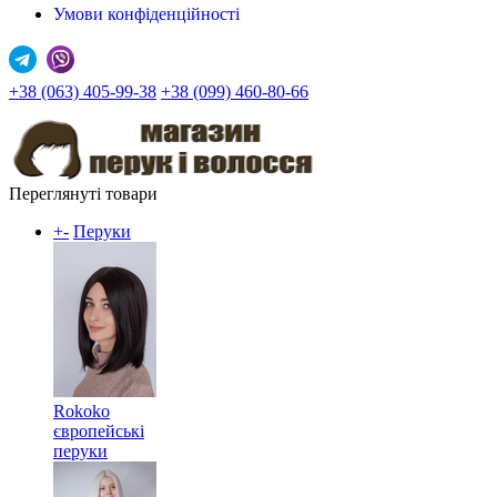
Умови конфіденційності
+38 (063) 405-99-38
+38 (099) 460-80-66
Переглянуті товари
+
-
Перуки
Rokoko
європейські
перуки