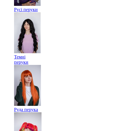
Русі перуки
Темні
перуки
Руда перука