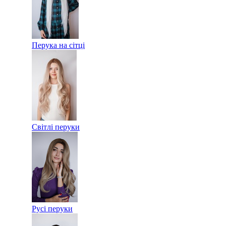
Перука на сітці
Світлі перуки
Русі перуки