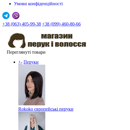
Умови конфіденційності
+38 (063) 405-99-38
+38 (099) 460-80-66
Переглянуті товари
+
-
Перуки
Rokoko європейські перуки