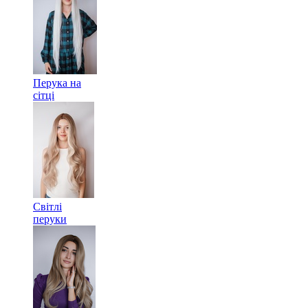
Перука на
сітці
Світлі
перуки