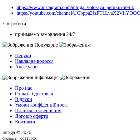
https://www.instagram.com/intriga_volossya_peruki/?hl=uk
https://youtube.com/channel/UCbppa3JzPT1LvaX2VIiYQO
Час роботи
приймаємо замовлення 24/7
Популярне
Перуки
Накладне волосся
Аксесуари
Інформація
Про нас
Оплата і доставка
Відгуки
Умови конфіденційності
Політика повернення
Договір оферти
Контакти
intriga © 2026
Cтворено в — OC STUDIO