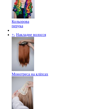
Кольорова
перука
+
-
Накладне волосся
Монотреса на кліпсах