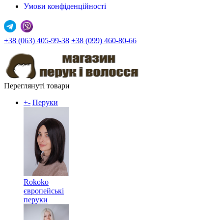
Умови конфіденційності
+38 (063) 405-99-38
+38 (099) 460-80-66
Переглянуті товари
+
-
Перуки
Rokoko
європейські
перуки