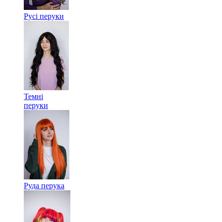
Русі перуки
Темні
перуки
Руда перука