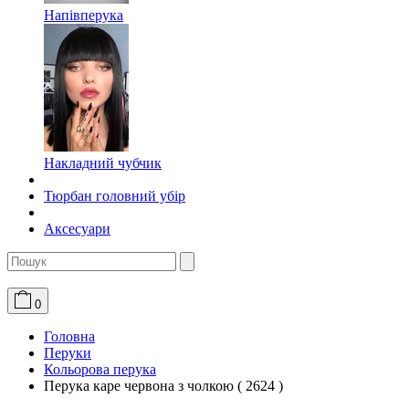
Напівперука
Накладний чубчик
Тюрбан головний убір
Аксесуари
0
Головна
Перуки
Кольорова перука
Перука каре червона з чолкою ( 2624 )