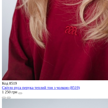
Код 8519
Світло руса перука теплий тон з чолкою (8519)
1 250 грн