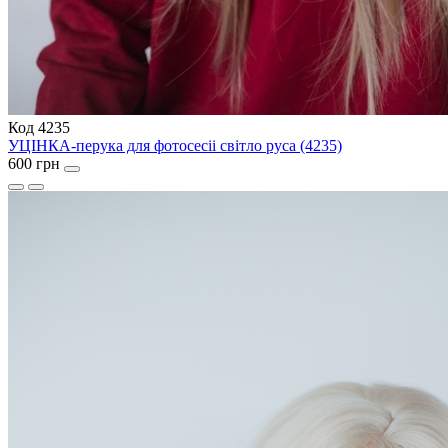
Код 4235
УЦІНКА-перука для фотосесіі світло руса (4235)
600 грн