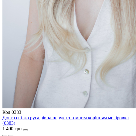
Код 0383
Довга світло руса рівна перука з темним корінням меліровка
(0383)
1 400 грн