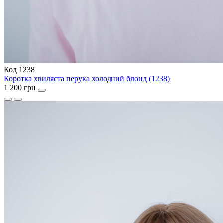
Код 1238
Коротка хвиляста перука холодний блонд (1238)
1 200 грн