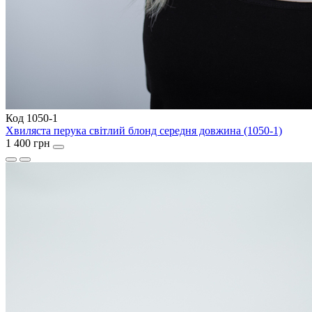
Код 1050-1
Хвиляста перука світлий блонд середня довжина (1050-1)
1 400 грн