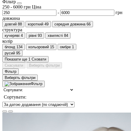
Фільтр
250
-
6000
грн
Ціна
-
грн
довжина
довгий
88
короткий
49
середня довжина
66
структура
кучеряві
4
рівні
93
хвилясті
84
колір
блонд
134
кольоровий
15
омбре
1
русий
95
Показати ще 1
Сховати
Скасувати
Виберіть фільтри
Фільтр
Виберіть фільтри
Фільтр
Сортувати: