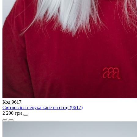
Код 9617
Світло сіра перука каре на сітці (9617)
2 200 грн