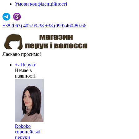
Умови конфіденційності
+38 (063) 405-99-38
+38 (099) 460-80-66
Ласкаво просимо!
+
-
Перуки
Немає в
наявності
Rokoko
європейські
перуки