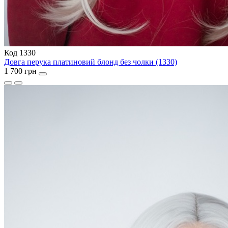
Код 1330
Довга перука платиновий блонд без чолки (1330)
1 700 грн