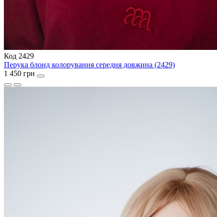
Код 2429
Перука блонд колорування середня довжина (2429)
1 450 грн