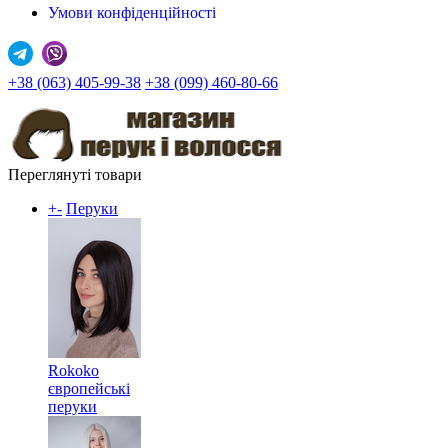
Умови конфіденційності
+38 (063) 405-99-38
+38 (099) 460-80-66
Переглянуті товари
+
-
Перуки
Rokoko
європейські
перуки