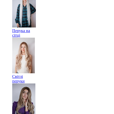
Перука на
сітці
Світлі
перуки