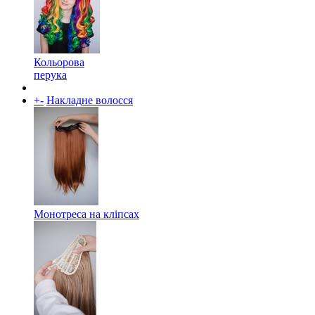
Кольорова
перука
+
-
Накладне волосся
Монотреса на кліпсах