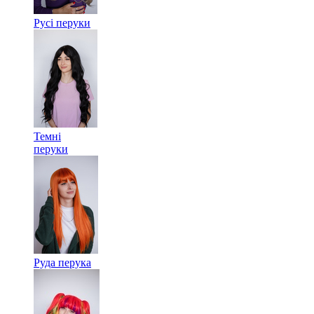
Русі перуки
Темні
перуки
Руда перука