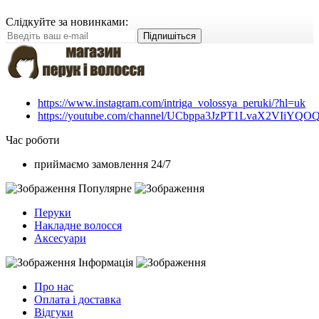
Слідкуйте за новинками:
Підпишіться
https://www.instagram.com/intriga_volossya_peruki/?hl=uk
https://youtube.com/channel/UCbppa3JzPT1LvaX2VIiYQO
Час роботи
приймаємо замовлення 24/7
Популярне
Перуки
Накладне волосся
Аксесуари
Інформація
Про нас
Оплата і доставка
Відгуки