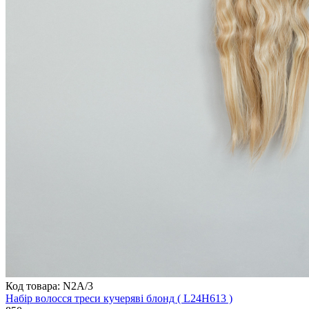
Код товара: N2A/3
Набір волосся треси кучеряві блонд ( L24H613 )