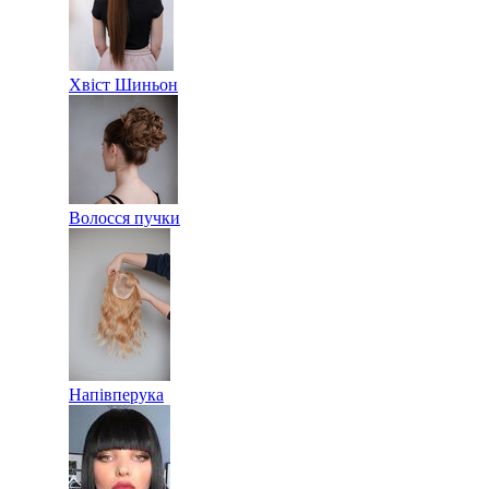
Хвіст Шиньон
Волосся пучки
Напівперука