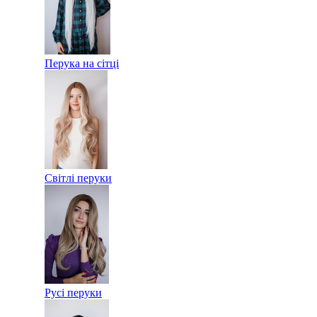
Перука на сітці
Світлі перуки
Русі перуки