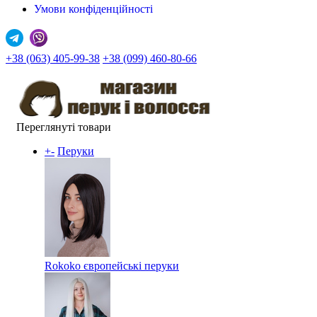
Умови конфіденційності
+38 (063) 405-99-38
+38 (099) 460-80-66
Переглянуті товари
+
-
Перуки
Rokoko європейські перуки