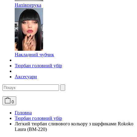
Напівперука
Накладний чубчик
Тюрбан головний убір
Аксесуари
0
Головна
Тюрбан головний убір
Легкий тюрбан сливового кольору з шарфиками Rokoko
Laura (BM-220)