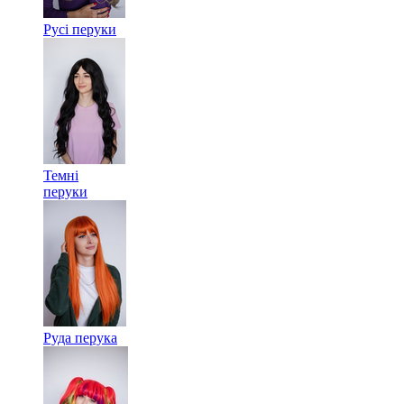
Русі перуки
Темні
перуки
Руда перука