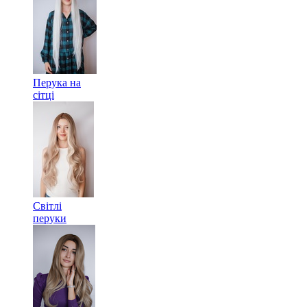
Перука на
сітці
Світлі
перуки