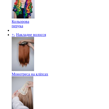
Кольорова
перука
+
-
Накладне волосся
Монотреса на кліпсах