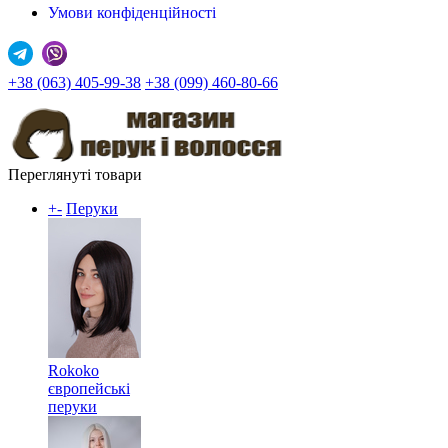
Умови конфіденційності
+38 (063) 405-99-38
+38 (099) 460-80-66
Переглянуті товари
+
-
Перуки
Rokoko
європейські
перуки