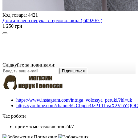
Код товара: 4421
Довга зелена перука з термоволокна ( 60920/7 )
1 250 грн
Слідкуйте за новинками:
Підпишіться
https://www.instagram.com/intriga_volossya_peruki/?hl=uk
https://youtube.com/channel/UCbppa3JzPT1LvaX2VIiYQO
Час роботи
приймаємо замовлення 24/7
Популярне