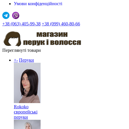
Умови конфіденційності
+38 (063) 405-99-38
+38 (099) 460-80-66
Переглянуті товари
+
-
Перуки
Rokoko
європейські
перуки