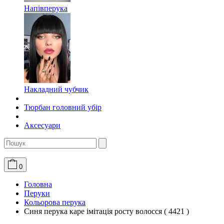
Напівперука
Накладний чубчик
Тюрбан головний убір
Аксесуари
0
Головна
Перуки
Кольорова перука
Синя перука каре імітація росту волосся ( 4421 )