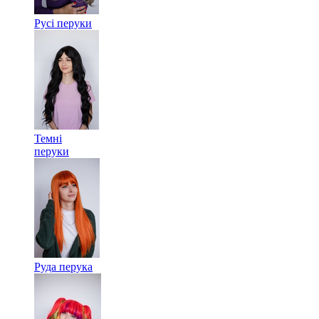
Русі перуки
Темні
перуки
Руда перука