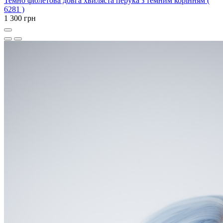
Темно фіолетова довга хвиляста перука з темним корінням (
6281 )
1 300 грн