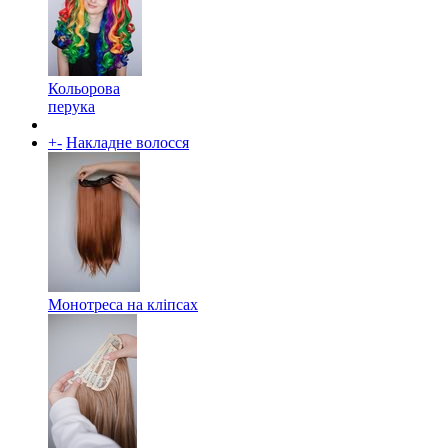
Кольорова
перука
+
-
Накладне волосся
Монотреса на кліпсах