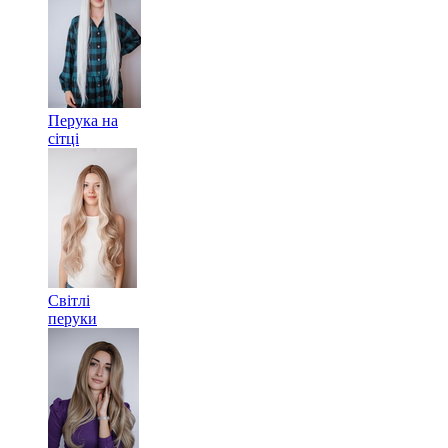
Перука на
сітці
Світлі
перуки