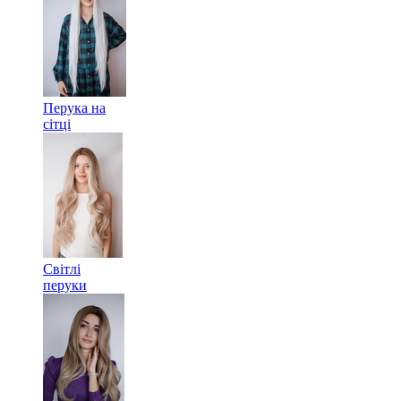
Перука на
сітці
Світлі
перуки