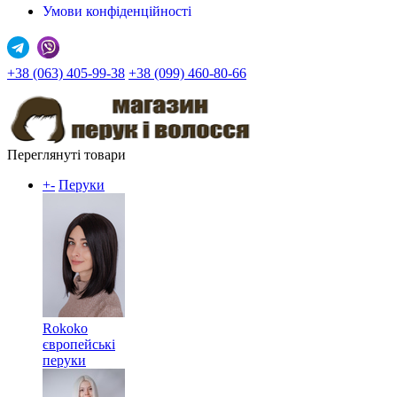
Умови конфіденційності
+38 (063) 405-99-38
+38 (099) 460-80-66
Переглянуті товари
+
-
Перуки
Rokoko
європейські
перуки