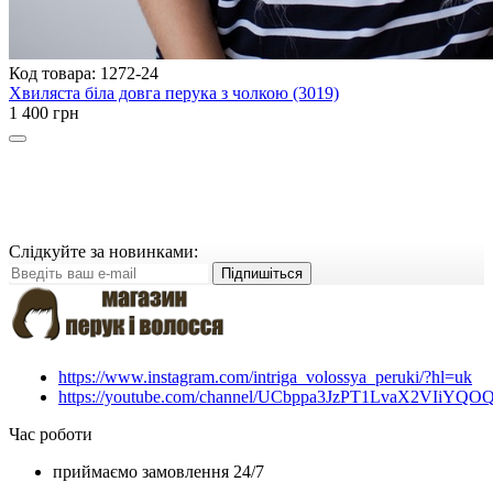
Код товара: 1272-24
Хвиляста біла довга перука з чолкою (3019)
1 400 грн
Слідкуйте за новинками:
Підпишіться
https://www.instagram.com/intriga_volossya_peruki/?hl=uk
https://youtube.com/channel/UCbppa3JzPT1LvaX2VIiYQO
Час роботи
приймаємо замовлення 24/7