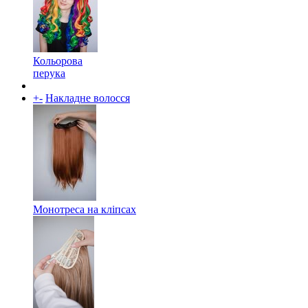
Кольорова
перука
+
-
Накладне волосся
Монотреса на кліпсах