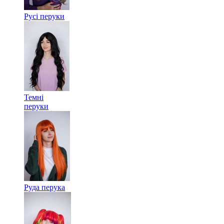
Русі перуки
Темні
перуки
Руда перука