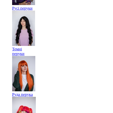
Русі перуки
Темні
перуки
Руда перука