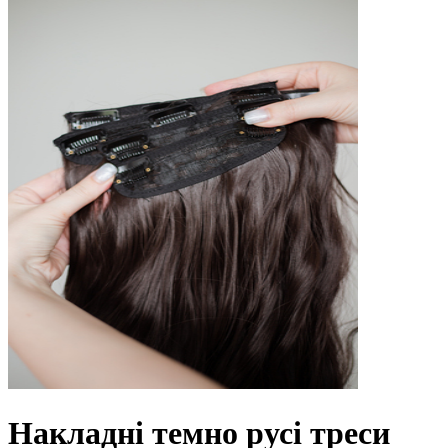
Накладні темно русі треси