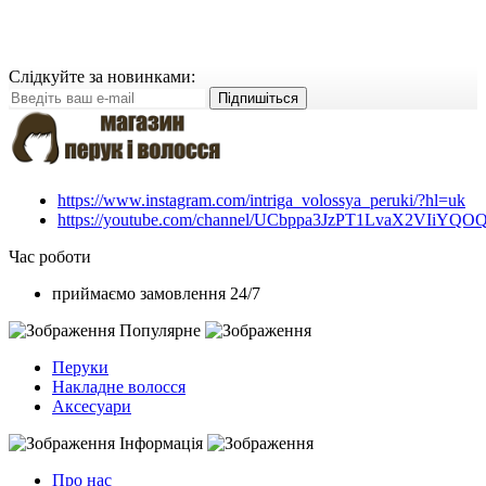
Слідкуйте за новинками:
Підпишіться
https://www.instagram.com/intriga_volossya_peruki/?hl=uk
https://youtube.com/channel/UCbppa3JzPT1LvaX2VIiYQO
Час роботи
приймаємо замовлення 24/7
Популярне
Перуки
Накладне волосся
Аксесуари
Інформація
Про нас