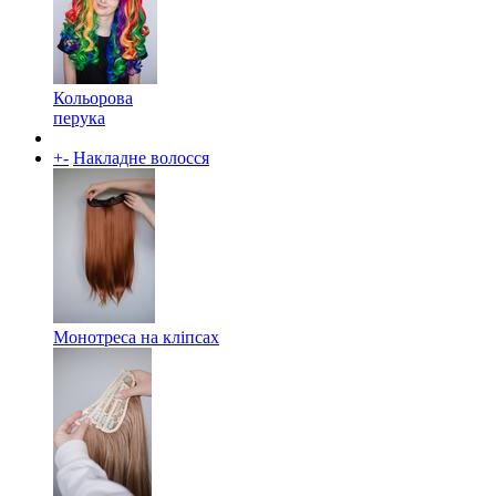
Кольорова
перука
+
-
Накладне волосся
Монотреса на кліпсах