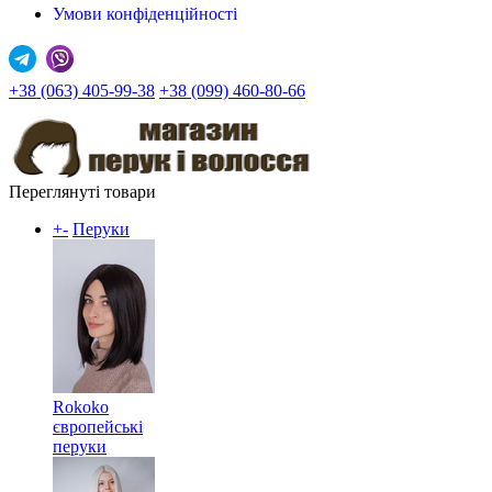
Умови конфіденційності
+38 (063) 405-99-38
+38 (099) 460-80-66
Переглянуті товари
+
-
Перуки
Rokoko
європейські
перуки