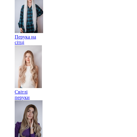
Перука на
сітці
Світлі
перуки