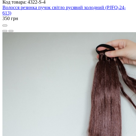
Код товара: 4322-S-4
Волосся резинка пучок світло русявий холодний (PJFQ-24-
613)
350 грн