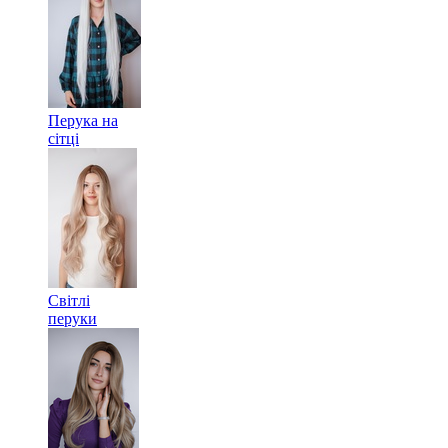
Перука на
сітці
Світлі
перуки