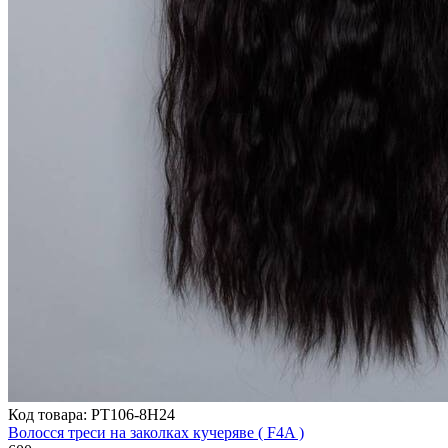
Код товара: PT106-8H24
Волосся треси на заколках кучеряве ( F4A )