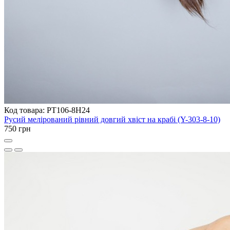
Код товара: PT106-8H24
Русий мелірований рівний довгий хвіст на крабі (Y-303-8-10)
750 грн