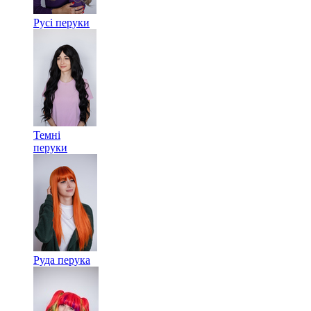
Русі перуки
Темні
перуки
Руда перука