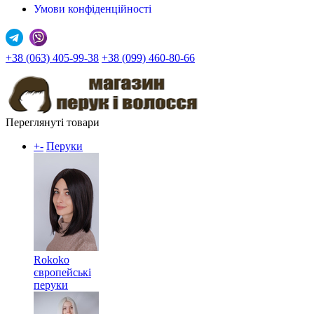
Умови конфіденційності
+38 (063) 405-99-38
+38 (099) 460-80-66
Переглянуті товари
+
-
Перуки
Rokoko
європейські
перуки