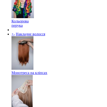
Кольорова
перука
+
-
Накладне волосся
Монотреса на кліпсах