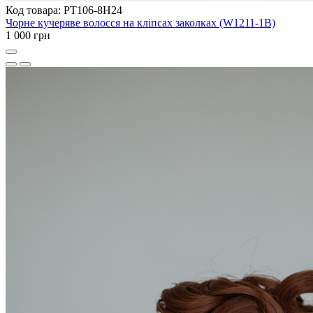
Код товара: PT106-8H24
Чорне кучеряве волосся на кліпсах заколках (W1211-1B)
1 000 грн