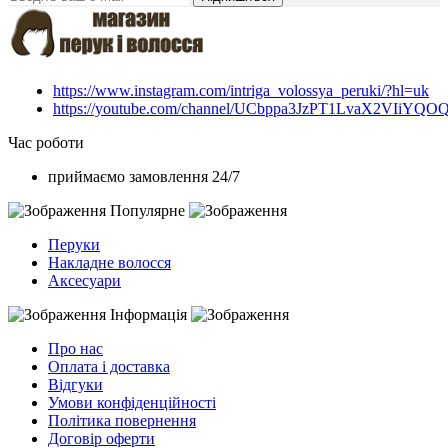
https://www.instagram.com/intriga_volossya_peruki/?hl=uk
https://youtube.com/channel/UCbppa3JzPT1LvaX2VIiYQO
Час роботи
приймаємо замовлення 24/7
Популярне
Перуки
Накладне волосся
Аксесуари
Інформація
Про нас
Оплата і доставка
Відгуки
Умови конфіденційності
Політика повернення
Договір оферти