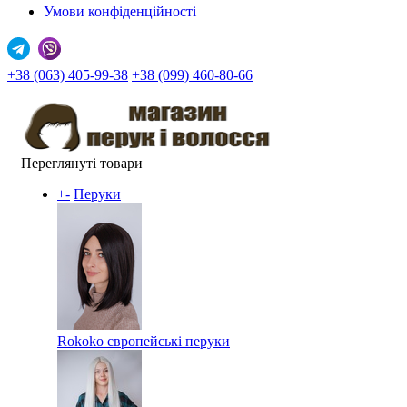
Умови конфіденційності
+38 (063) 405-99-38
+38 (099) 460-80-66
Переглянуті товари
+
-
Перуки
Rokoko європейські перуки