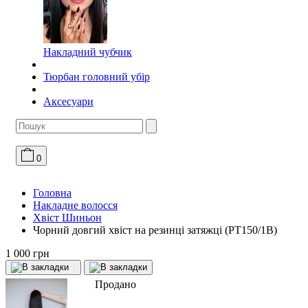
Накладний чубчик
Тюрбан головний убір
Аксесуари
0
Головна
Накладне волосся
Хвіст Шиньон
Чорний довгий хвіст на резинці затяжці (PT150/1B)
1 000 грн
Продано