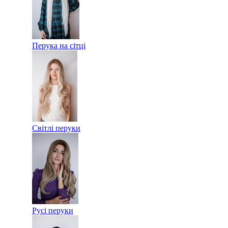
Перука на сітці
Світлі перуки
Русі перуки