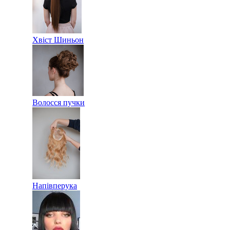
Хвіст Шиньон
Волосся пучки
Напівперука