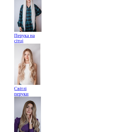
Перука на
сітці
Світлі
перуки