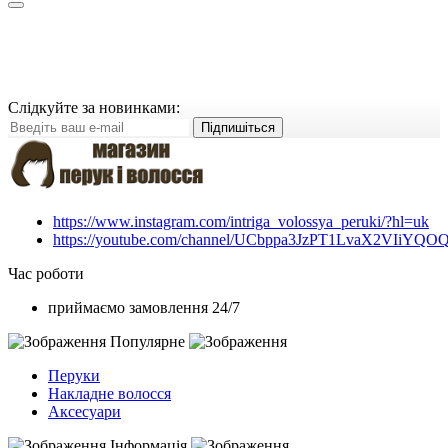
Слідкуйте за новинками:
Підпишіться
https://www.instagram.com/intriga_volossya_peruki/?hl=uk
https://youtube.com/channel/UCbppa3JzPT1LvaX2VIiYQO
Час роботи
приймаємо замовлення 24/7
Популярне
Перуки
Накладне волосся
Аксесуари
Інформація