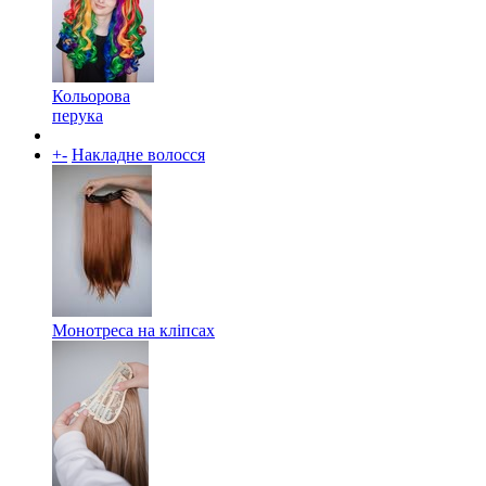
Кольорова
перука
+
-
Накладне волосся
Монотреса на кліпсах