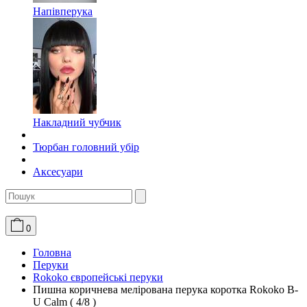
Напівперука
Накладний чубчик
Тюрбан головний убір
Аксесуари
0
Головна
Перуки
Rokoko європейські перуки
Пишна коричнева мелірована перука коротка Rokoko B-
U Calm ( 4/8 )