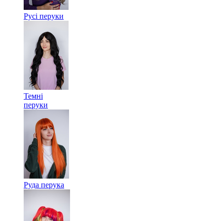
Русі перуки
Темні
перуки
Руда перука