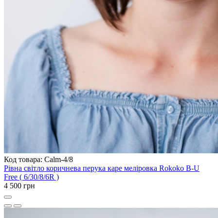
Код товара: Calm-4/8
Рівна світло коричнева перука каре меліровка Rokoko B-U
Free ( 6/30/8/6R )
4 500 грн