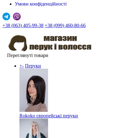
Умови конфіденційності
+38 (063) 405-99-38
+38 (099) 460-80-66
Переглянуті товари
+
-
Перуки
Rokoko європейські перуки