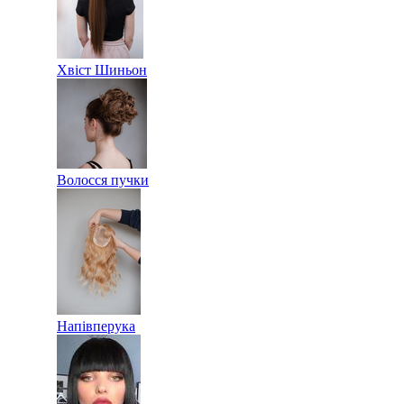
Хвіст Шиньон
Волосся пучки
Напівперука