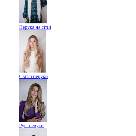
Перука на сітці
Світлі перуки
Русі перуки