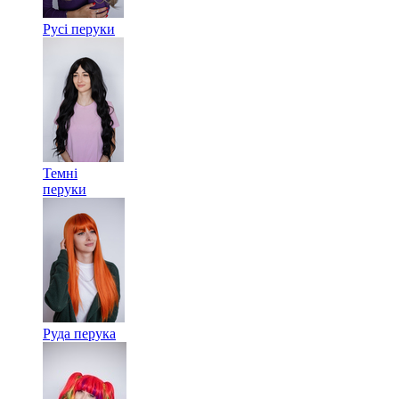
Русі перуки
Темні
перуки
Руда перука