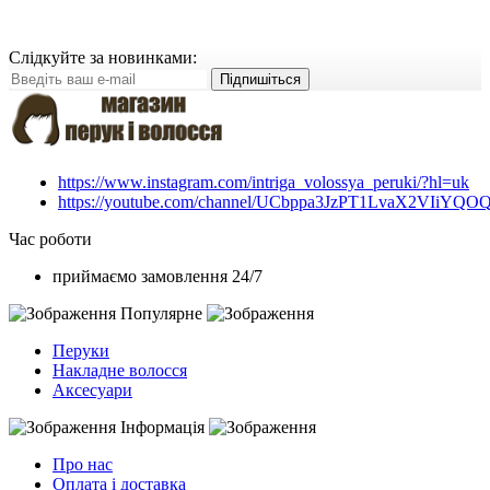
Слідкуйте за новинками:
Підпишіться
https://www.instagram.com/intriga_volossya_peruki/?hl=uk
https://youtube.com/channel/UCbppa3JzPT1LvaX2VIiYQO
Час роботи
приймаємо замовлення 24/7
Популярне
Перуки
Накладне волосся
Аксесуари
Інформація
Про нас
Оплата і доставка