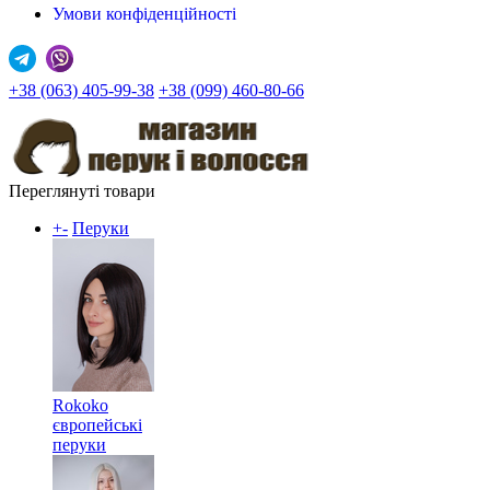
Умови конфіденційності
+38 (063) 405-99-38
+38 (099) 460-80-66
Переглянуті товари
+
-
Перуки
Rokoko
європейські
перуки