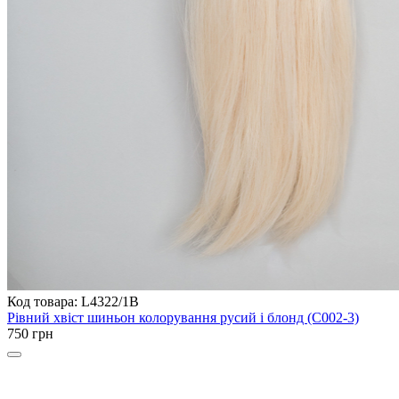
Код товара: L4322/1B
Рівний хвіст шиньон колорування русий і блонд (C002-3)
750 грн