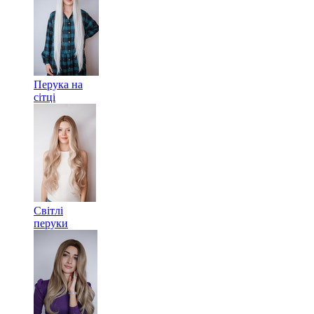
Перука на
сітці
Світлі
перуки