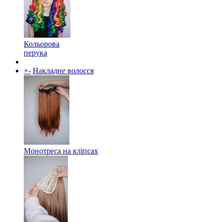
Кольорова
перука
+
-
Накладне волосся
Монотреса на кліпсах