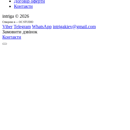
Договір оферти
Контакти
intriga © 2026
Cтворено в — OC STUDIO
Viber
Telegram
WhatsApp
intrigakiev@gmail.com
Замовити дзвінок
Контакти