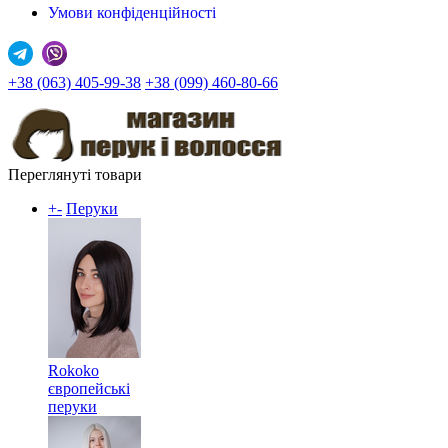
Умови конфіденційності
+38 (063) 405-99-38
+38 (099) 460-80-66
Переглянуті товари
+
-
Перуки
Rokoko
європейські
перуки