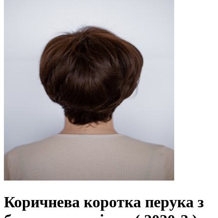
Коричнева коротка перука з