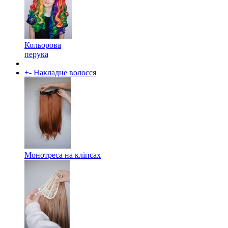
Кольорова
перука
+
-
Накладне волосся
Монотреса на кліпсах