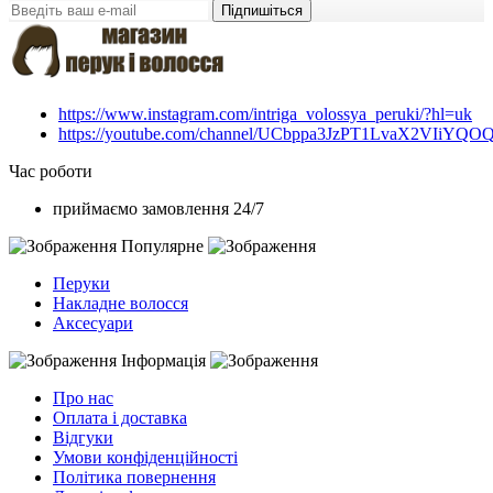
Підпишіться
https://www.instagram.com/intriga_volossya_peruki/?hl=uk
https://youtube.com/channel/UCbppa3JzPT1LvaX2VIiYQO
Час роботи
приймаємо замовлення 24/7
Популярне
Перуки
Накладне волосся
Аксесуари
Інформація
Про нас
Оплата і доставка
Відгуки
Умови конфіденційності
Політика повернення