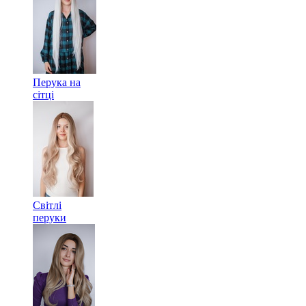
Перука на
сітці
Світлі
перуки