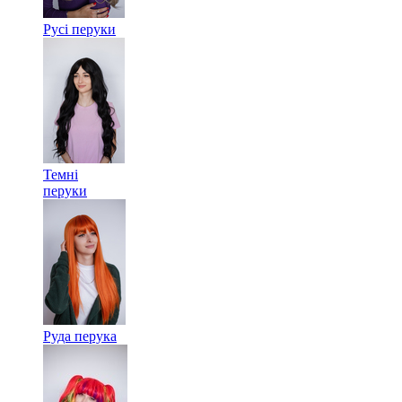
Русі перуки
Темні
перуки
Руда перука