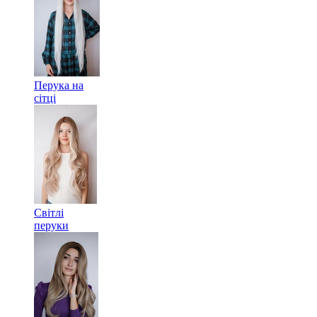
Перука на
сітці
Світлі
перуки