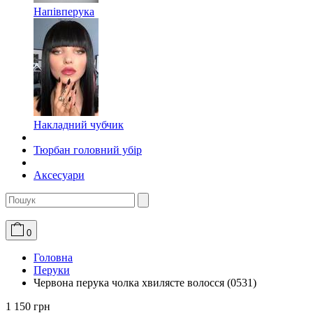
Напівперука
Накладний чубчик
Тюрбан головний убір
Аксесуари
0
Головна
Перуки
Червона перука чолка хвилясте волосся (0531)
1 150 грн