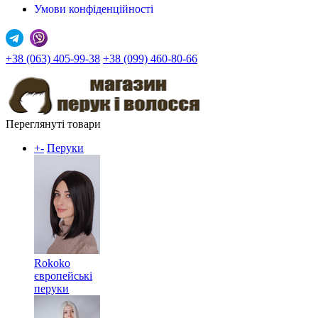
Умови конфіденційності
+38 (063) 405-99-38
+38 (099) 460-80-66
Переглянуті товари
+
-
Перуки
Rokoko
європейські
перуки