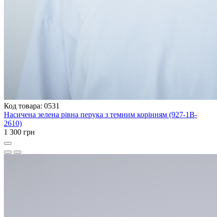
Код товара: 0531
Насичена зелена рівна перука з темним корінням (927-1B-
2610)
1 300 грн