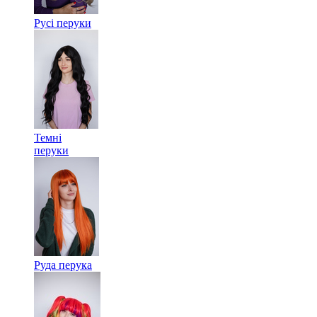
Русі перуки
Темні
перуки
Руда перука