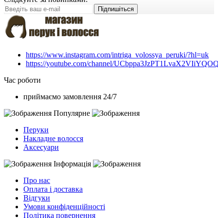
Підпишіться
https://www.instagram.com/intriga_volossya_peruki/?hl=uk
https://youtube.com/channel/UCbppa3JzPT1LvaX2VIiYQO
Час роботи
приймаємо замовлення 24/7
Популярне
Перуки
Накладне волосся
Аксесуари
Інформація
Про нас
Оплата і доставка
Відгуки
Умови конфіденційності
Політика повернення