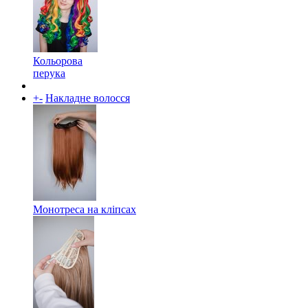
Кольорова
перука
+
-
Накладне волосся
Монотреса на кліпсах