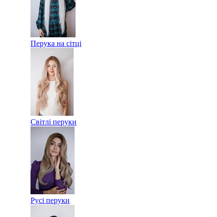
Перука на сітці
Світлі перуки
Русі перуки