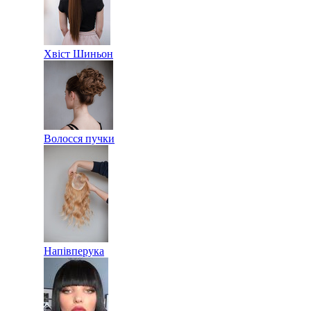
Хвіст Шиньон
Волосся пучки
Напівперука