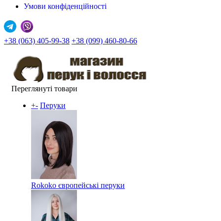
Умови конфіденційності
+38 (063) 405-99-38
+38 (099) 460-80-66
Переглянуті товари
+
-
Перуки
Rokoko європейські перуки