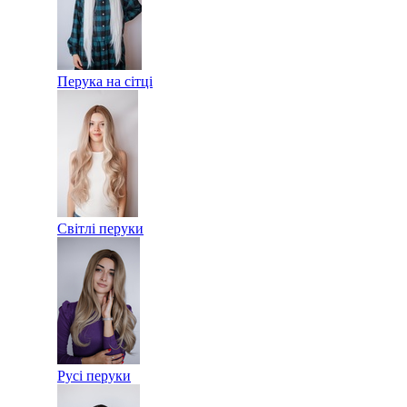
Перука на сітці
Світлі перуки
Русі перуки