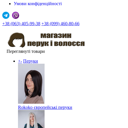
Умови конфіденційності
+38 (063) 405-99-38
+38 (099) 460-80-66
Переглянуті товари
+
-
Перуки
Rokoko європейські перуки