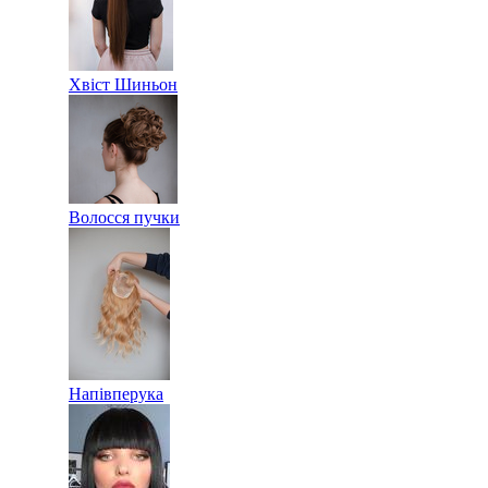
Хвіст Шиньон
Волосся пучки
Напівперука