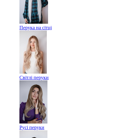
Перука на сітці
Світлі перуки
Русі перуки