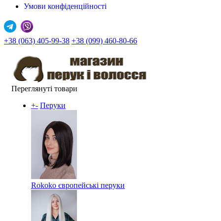
Умови конфіденційності
+38 (063) 405-99-38
+38 (099) 460-80-66
Переглянуті товари
+
-
Перуки
Rokoko європейські перуки