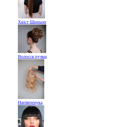
Хвіст Шиньон
Волосся пучки
Напівперука