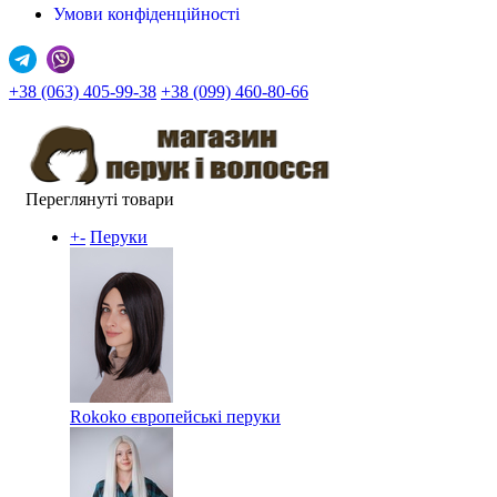
Умови конфіденційності
+38 (063) 405-99-38
+38 (099) 460-80-66
Переглянуті товари
+
-
Перуки
Rokoko європейські перуки