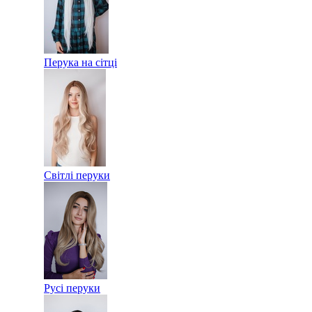
Перука на сітці
Світлі перуки
Русі перуки