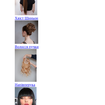
Хвіст Шиньон
Волосся пучки
Напівперука