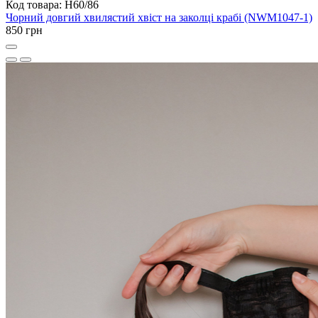
Код товара: H60/86
Чорний довгий хвилястий хвіст на заколці крабі (NWM1047-1)
850 грн