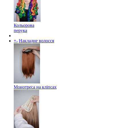
Кольорова
перука
+
-
Накладне волосся
Монотреса на кліпсах