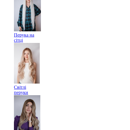
Перука на
сітці
Світлі
перуки