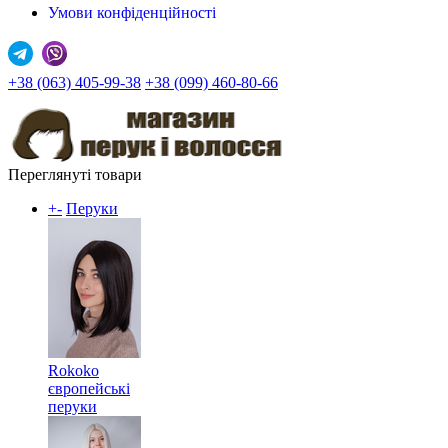
Умови конфіденційності
+38 (063) 405-99-38
+38 (099) 460-80-66
Переглянуті товари
+
-
Перуки
Rokoko
європейські
перуки