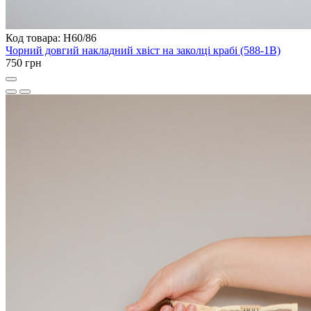
Код товара: H60/86
Чорний довгий накладний хвіст на заколці крабі (588-1B)
750 грн