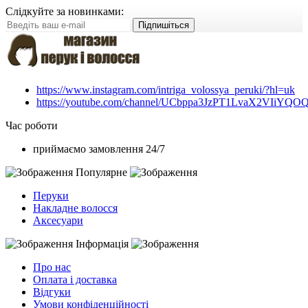
Слідкуйте за новинками:
Підпишіться
https://www.instagram.com/intriga_volossya_peruki/?hl=uk
https://youtube.com/channel/UCbppa3JzPT1LvaX2VIiYQO
Час роботи
приймаємо замовлення 24/7
Популярне
Перуки
Накладне волосся
Аксесуари
Інформація
Про нас
Оплата і доставка
Відгуки
Умови конфіденційності