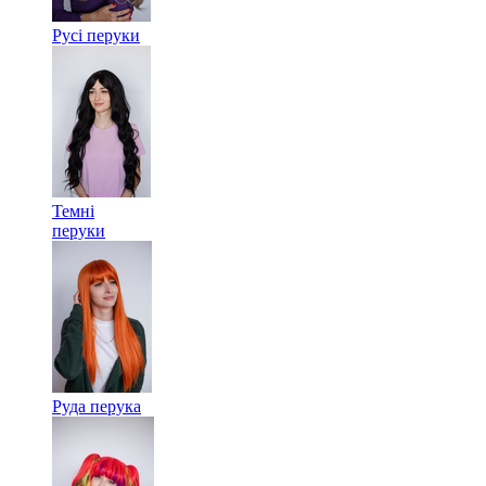
Русі перуки
Темні
перуки
Руда перука