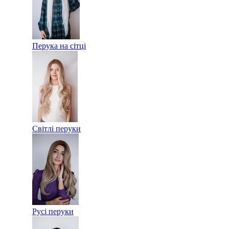
Перука на сітці
Світлі перуки
Русі перуки