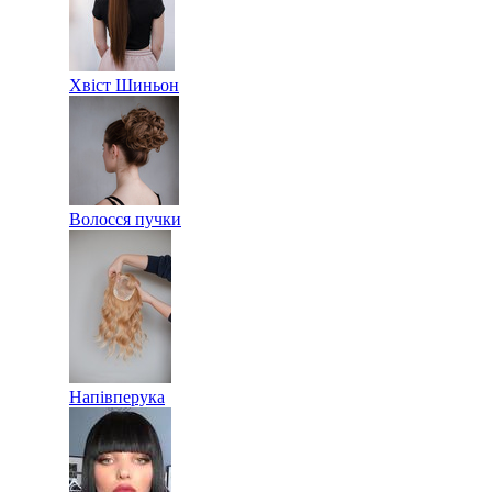
Хвіст Шиньон
Волосся пучки
Напівперука