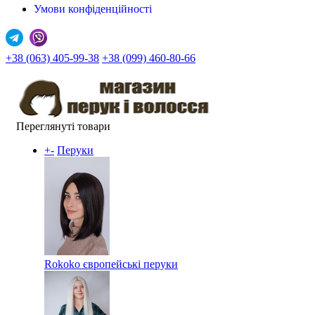
Умови конфіденційності
+38 (063) 405-99-38
+38 (099) 460-80-66
Переглянуті товари
+
-
Перуки
Rokoko європейські перуки