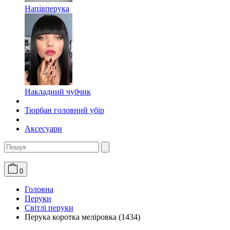
Напівперука
Накладний чубчик
Тюрбан головний убір
Аксесуари
0
Головна
Перуки
Світлі перуки
Перука коротка меліровка (1434)