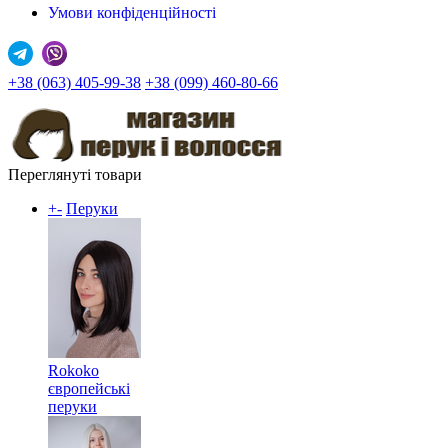
Умови конфіденційності
+38 (063) 405-99-38
+38 (099) 460-80-66
Переглянуті товари
+
-
Перуки
Rokoko
європейські
перуки