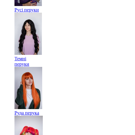
Русі перуки
Темні
перуки
Руда перука