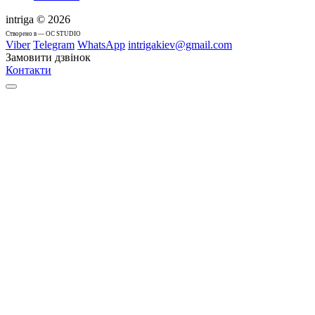
intriga © 2026
Cтворено в — OC STUDIO
Viber
Telegram
WhatsApp
intrigakiev@gmail.com
Замовити дзвінок
Контакти