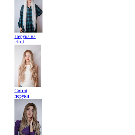
Перука на
сітці
Світлі
перуки