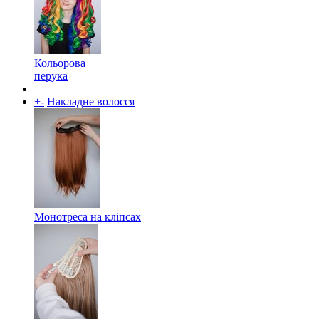
Кольорова
перука
+
-
Накладне волосся
Монотреса на кліпсах