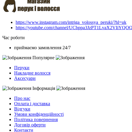
https://www.instagram.com/intriga_volossya_peruki/?hl=uk
https://youtube.com/channel/UCbppa3JzPT1LvaX2VIiYQO
Час роботи
приймаємо замовлення 24/7
Популярне
Перуки
Накладне волосся
Аксесуари
Інформація
Про нас
Оплата і доставка
Відгуки
Умови конфіденційності
Політика повернення
Договір оферти
Контакти