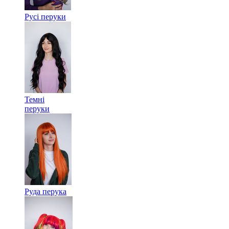
Русі перуки
Темні
перуки
Руда перука