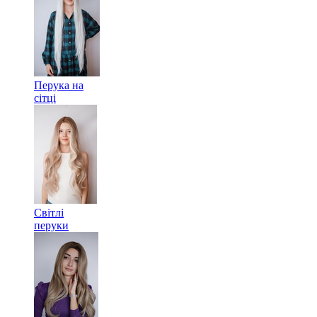
Перука на
сітці
Світлі
перуки