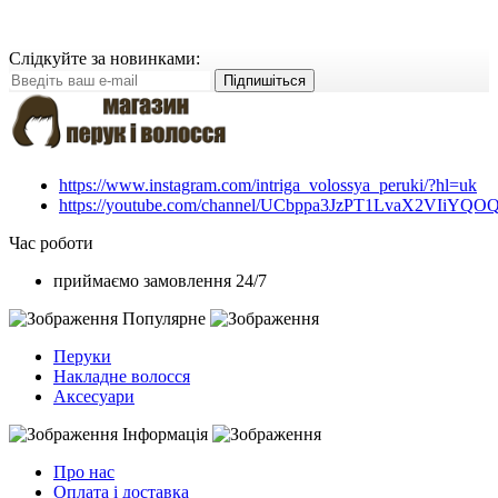
Слідкуйте за новинками:
Підпишіться
https://www.instagram.com/intriga_volossya_peruki/?hl=uk
https://youtube.com/channel/UCbppa3JzPT1LvaX2VIiYQO
Час роботи
приймаємо замовлення 24/7
Популярне
Перуки
Накладне волосся
Аксесуари
Інформація
Про нас
Оплата і доставка