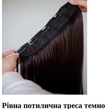
Рівна потилична треса темно