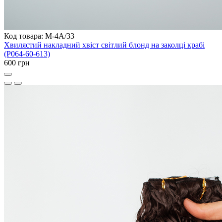
Код товара: M-4A/33
Хвилястий накладний хвіст світлий блонд на заколці крабі
(P064-60-613)
600 грн