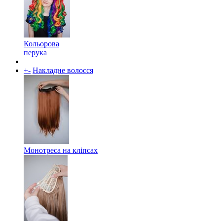
Кольорова
перука
+
-
Накладне волосся
Монотреса на кліпсах