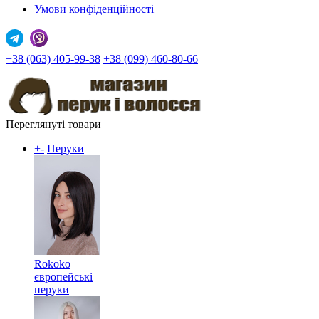
Умови конфіденційності
+38 (063) 405-99-38
+38 (099) 460-80-66
Переглянуті товари
+
-
Перуки
Rokoko
європейські
перуки