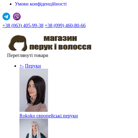
Умови конфіденційності
+38 (063) 405-99-38
+38 (099) 460-80-66
Переглянуті товари
+
-
Перуки
Rokoko європейські перуки