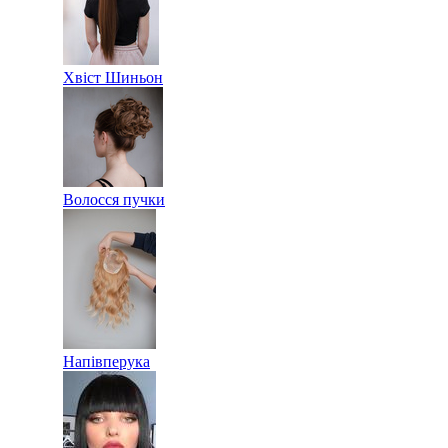
Хвіст Шиньон
Волосся пучки
Напівперука