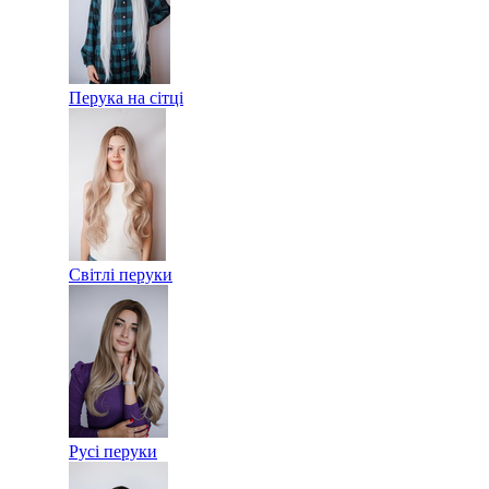
Перука на сітці
Світлі перуки
Русі перуки