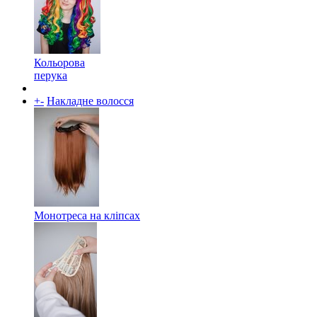
Кольорова
перука
+
-
Накладне волосся
Монотреса на кліпсах