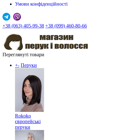
Умови конфіденційності
+38 (063) 405-99-38
+38 (099) 460-80-66
Переглянуті товари
+
-
Перуки
Rokoko
європейські
перуки