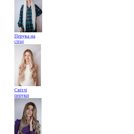
Перука на
сітці
Світлі
перуки