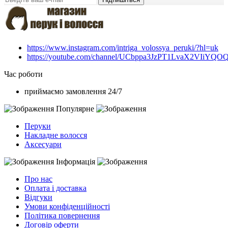
https://www.instagram.com/intriga_volossya_peruki/?hl=uk
https://youtube.com/channel/UCbppa3JzPT1LvaX2VIiYQO
Час роботи
приймаємо замовлення 24/7
Популярне
Перуки
Накладне волосся
Аксесуари
Інформація
Про нас
Оплата і доставка
Відгуки
Умови конфіденційності
Політика повернення
Договір оферти