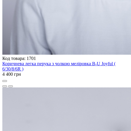
Код товара: 1701
Коричнева легка перука з чолкою меліровка B-U Joyful (
6/30/8/6R )
4 400 грн