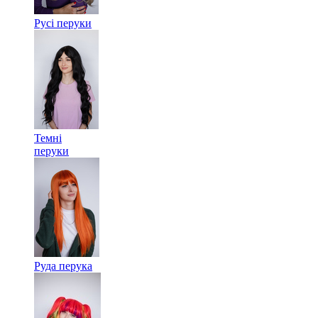
Русі перуки
Темні
перуки
Руда перука