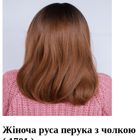
Жіноча руса перука з чолкою