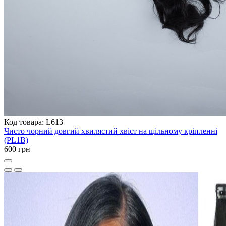
Код товара: L613
Чисто чорний довгий хвилястий хвіст на щільному кріпленні
(PL1B)
600 грн