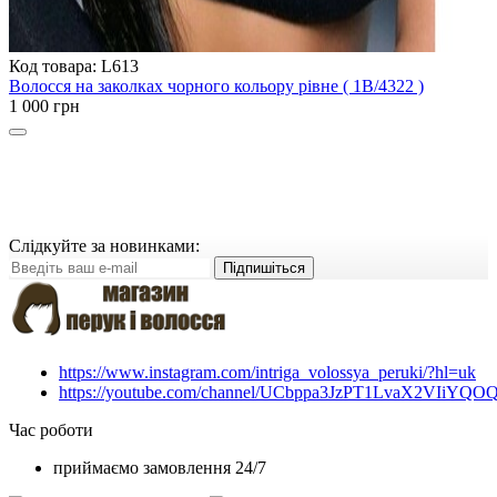
Код товара: L613
Волосся на заколках чорного кольору рівне ( 1B/4322 )
1 000 грн
Слідкуйте за новинками:
Підпишіться
https://www.instagram.com/intriga_volossya_peruki/?hl=uk
https://youtube.com/channel/UCbppa3JzPT1LvaX2VIiYQO
Час роботи
приймаємо замовлення 24/7