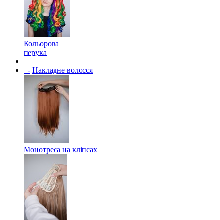
Кольорова
перука
+
-
Накладне волосся
Монотреса на кліпсах