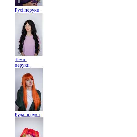
Русі перуки
Темні
перуки
Руда перука