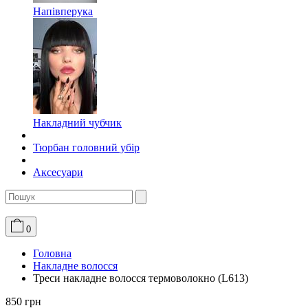
Напівперука
Накладний чубчик
Тюрбан головний убір
Аксесуари
0
Головна
Накладне волосся
Треси накладне волосся термоволокно (L613)
850 грн