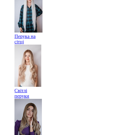
Перука на
сітці
Світлі
перуки