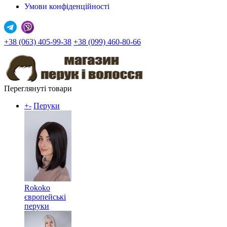
Умови конфіденційності
+38 (063) 405-99-38
+38 (099) 460-80-66
Переглянуті товари
+
-
Перуки
Rokoko
європейські
перуки