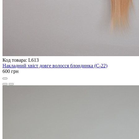
Код товара: L613
Накладний хвіст довге волосся блондинка (C-22)
600 грн