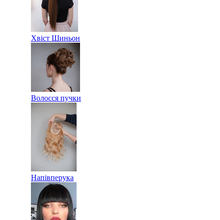
Хвіст Шиньон
Волосся пучки
Напівперука