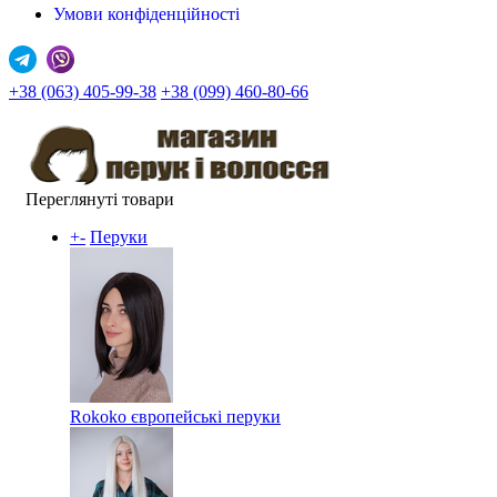
Умови конфіденційності
+38 (063) 405-99-38
+38 (099) 460-80-66
Переглянуті товари
+
-
Перуки
Rokoko європейські перуки