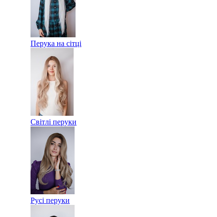
Перука на сітці
Світлі перуки
Русі перуки