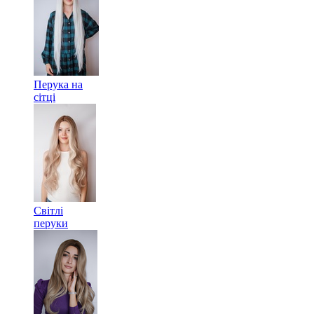
Перука на
сітці
Світлі
перуки