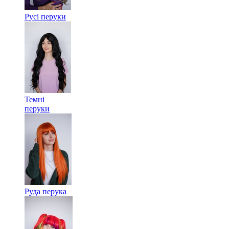
Русі перуки
Темні
перуки
Руда перука