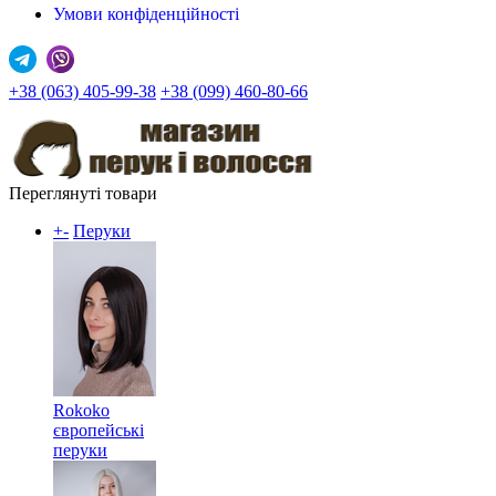
Умови конфіденційності
+38 (063) 405-99-38
+38 (099) 460-80-66
Переглянуті товари
+
-
Перуки
Rokoko
європейські
перуки