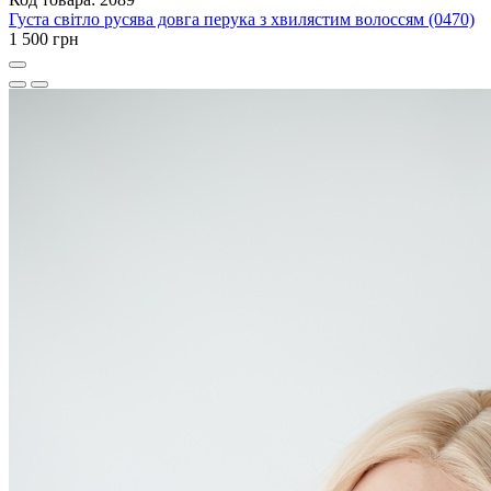
Густа світло русява довга перука з хвилястим волоссям (0470)
1 500 грн