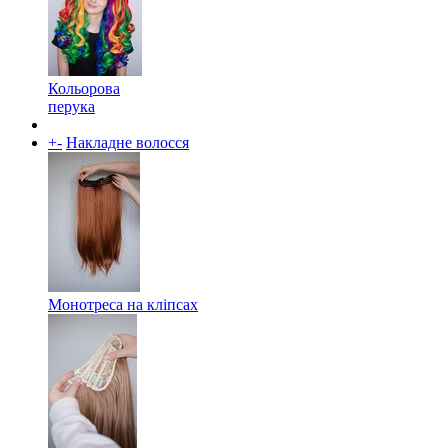
Кольорова
перука
+
-
Накладне волосся
Монотреса на кліпсах