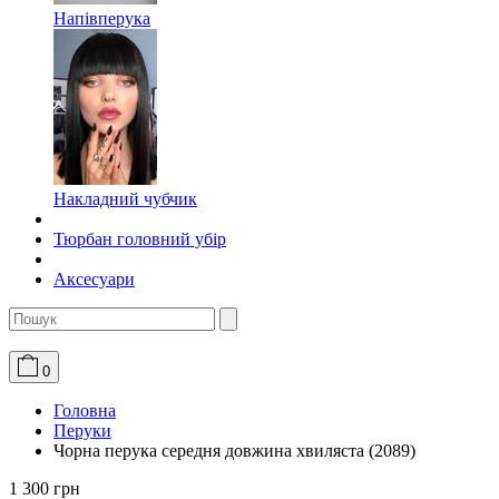
Напівперука
Накладний чубчик
Тюрбан головний убір
Аксесуари
0
Головна
Перуки
Чорна перука середня довжина хвиляста (2089)
1 300 грн