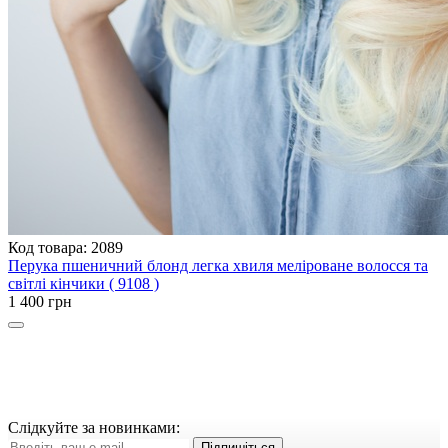
Код товара: 2089
Перука пшеничний блонд легка хвиля меліроване волосся та
світлі кінчики ( 9108 )
1 400 грн
Слідкуйте за новинками:
Підпишіться