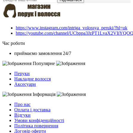
https://www.instagram.com/intriga_volossya_peruki/?hl=uk
https://youtube.com/channel/UCbppa3JzPT1LvaX2VIiYQO
Час роботи
приймаємо замовлення 24/7
Популярне
Перуки
Накладне волосся
Аксесуари
Інформація
Про нас
Оплата і доставка
Відгуки
Умови конфіденційності
Політика повернення
Договір оферти