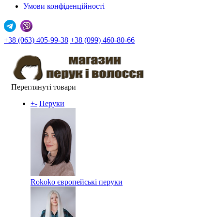
Умови конфіденційності
+38 (063) 405-99-38
+38 (099) 460-80-66
Переглянуті товари
+
-
Перуки
Rokoko європейські перуки