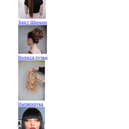
Хвіст Шиньон
Волосся пучки
Напівперука