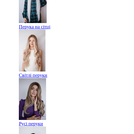
Перука на сітці
Світлі перуки
Русі перуки