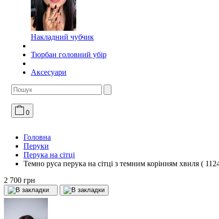
Накладний чубчик
Тюрбан головний убір
Аксесуари
0
Головна
Перуки
Перука на сітці
Темно руса перука на сітці з темним корінням хвиля ( 1124
2 700 грн