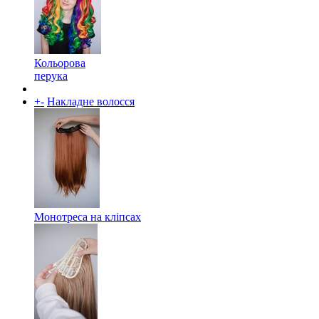
Кольорова
перука
+
-
Накладне волосся
Монотреса на кліпсах