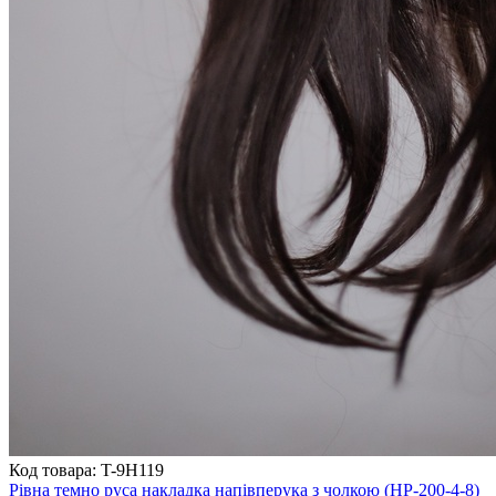
Код товара: T-9H119
Рівна темно руса накладка напівперука з чолкою (HP-200-4-8)