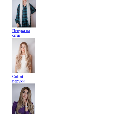
Перука на
сітці
Світлі
перуки