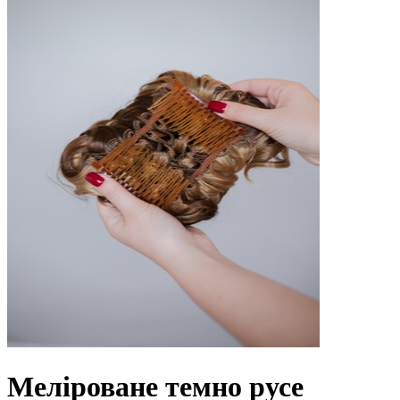
Меліроване темно русе