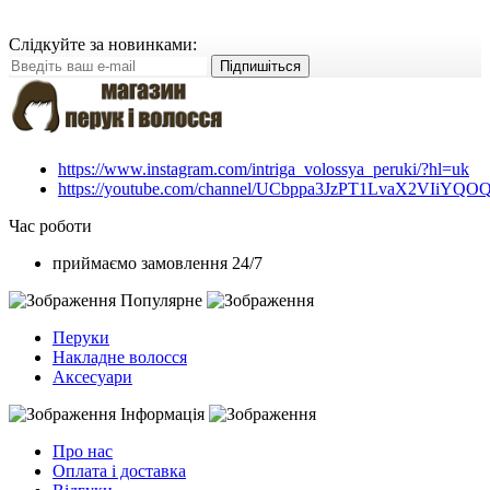
Слідкуйте за новинками:
Підпишіться
https://www.instagram.com/intriga_volossya_peruki/?hl=uk
https://youtube.com/channel/UCbppa3JzPT1LvaX2VIiYQO
Час роботи
приймаємо замовлення 24/7
Популярне
Перуки
Накладне волосся
Аксесуари
Інформація
Про нас
Оплата і доставка