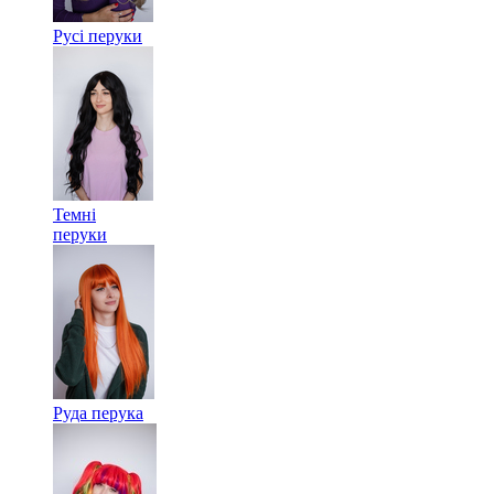
Русі перуки
Темні
перуки
Руда перука