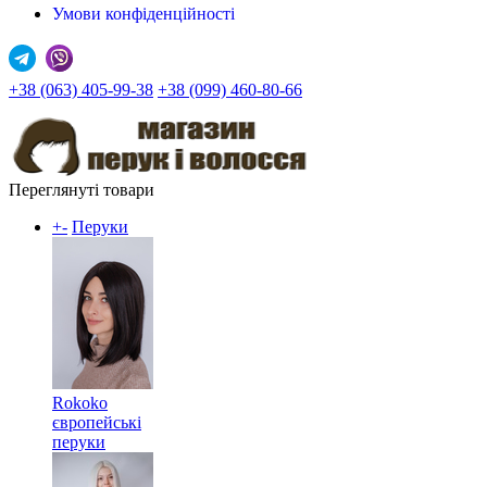
Умови конфіденційності
+38 (063) 405-99-38
+38 (099) 460-80-66
Переглянуті товари
+
-
Перуки
Rokoko
європейські
перуки