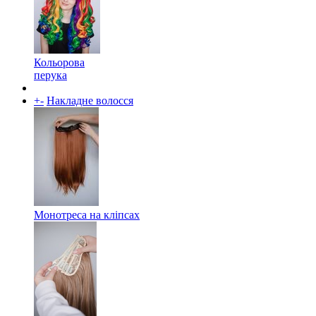
Кольорова
перука
+
-
Накладне волосся
Монотреса на кліпсах