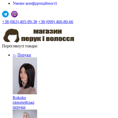
Умови конфіденційності
+38 (063) 405-99-38
+38 (099) 460-80-66
Переглянуті товари
+
-
Перуки
Rokoko
європейські
перуки