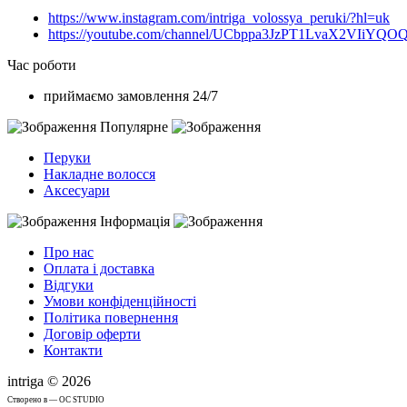
https://www.instagram.com/intriga_volossya_peruki/?hl=uk
https://youtube.com/channel/UCbppa3JzPT1LvaX2VIiYQO
Час роботи
приймаємо замовлення 24/7
Популярне
Перуки
Накладне волосся
Аксесуари
Інформація
Про нас
Оплата і доставка
Відгуки
Умови конфіденційності
Політика повернення
Договір оферти
Контакти
intriga © 2026
Cтворено в — OC STUDIO