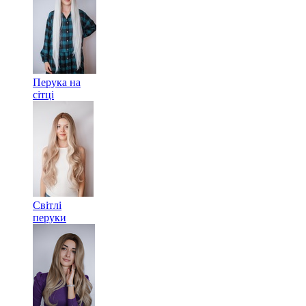
Перука на
сітці
Світлі
перуки