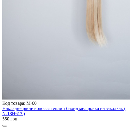
Код товара: M-60
Накладне рівне волосся теплий блонд меліровка на заколках (
N-18H613 )
550 грн