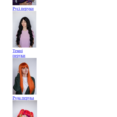
Русі перуки
Темні
перуки
Руда перука