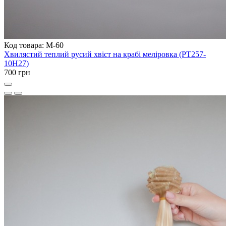
Код товара: M-60
Хвилястий теплий русий хвіст на крабі меліровка (PT257-
10H27)
700 грн