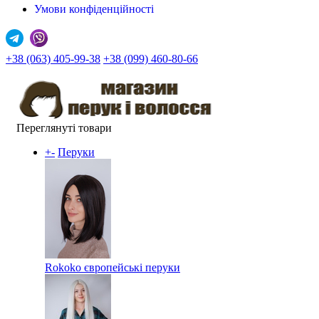
Умови конфіденційності
+38 (063) 405-99-38
+38 (099) 460-80-66
Переглянуті товари
+
-
Перуки
Rokoko європейські перуки