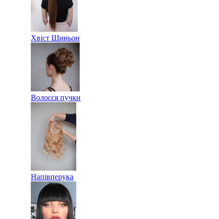
Хвіст Шиньон
Волосся пучки
Напівперука