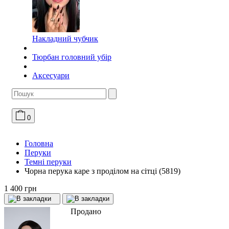
Накладний чубчик
Тюрбан головний убір
Аксесуари
0
Головна
Перуки
Темні перуки
Чорна перука каре з проділом на сітці (5819)
1 400 грн
Продано