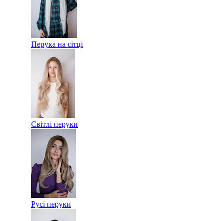
Перука на сітці
Світлі перуки
Русі перуки