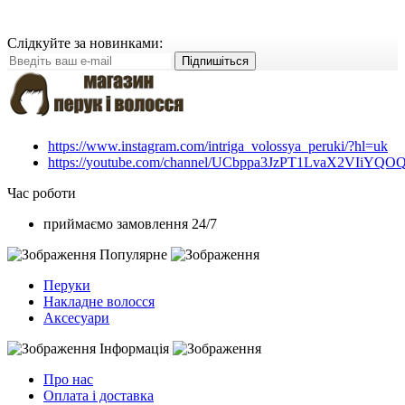
Слідкуйте за новинками:
Підпишіться
https://www.instagram.com/intriga_volossya_peruki/?hl=uk
https://youtube.com/channel/UCbppa3JzPT1LvaX2VIiYQO
Час роботи
приймаємо замовлення 24/7
Популярне
Перуки
Накладне волосся
Аксесуари
Інформація
Про нас
Оплата і доставка