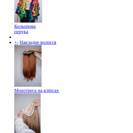
Кольорова
перука
+
-
Накладне волосся
Монотреса на кліпсах