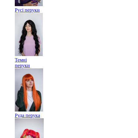
Русі перуки
Темні
перуки
Руда перука