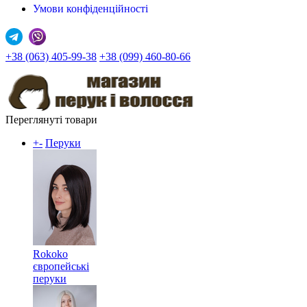
Умови конфіденційності
+38 (063) 405-99-38
+38 (099) 460-80-66
Переглянуті товари
+
-
Перуки
Rokoko
європейські
перуки