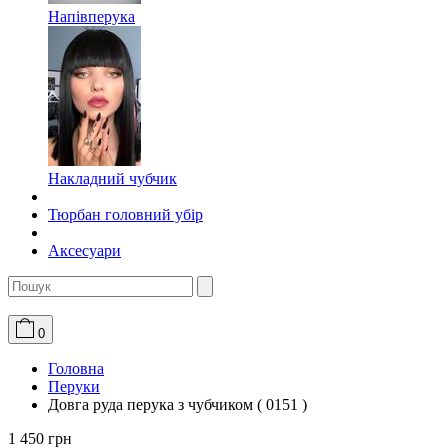
Напівперука
Накладний чубчик
Тюрбан головний убір
Аксесуари
0
Головна
Перуки
Довга руда перука з чубчиком ( 0151 )
1 450 грн