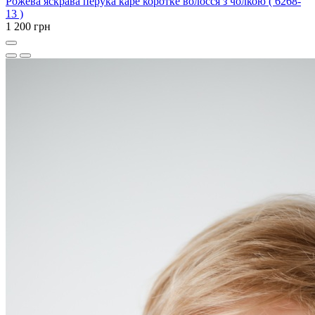
Рожева яскрава перука каре коротке волосся з чолкою ( 6268-
13 )
1 200 грн