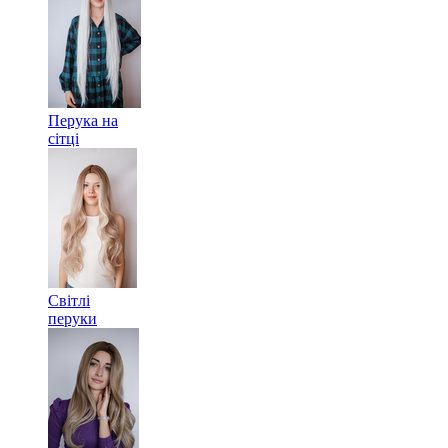
Перука на
сітці
Світлі
перуки