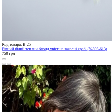
Код товара: B-25
Рівний білий теплий блонд хвіст на заколці крабі (Y-303-613)
750 грн