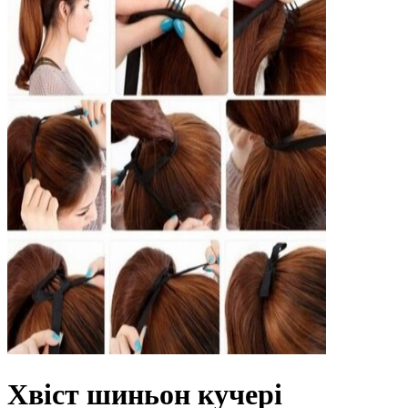
Хвіст шиньон кучері