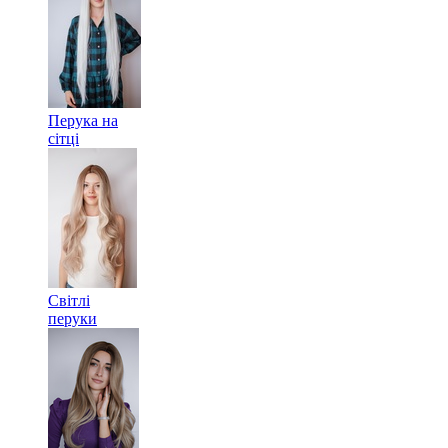
Перука на
сітці
Світлі
перуки