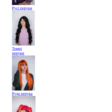
Русі перуки
Темні
перуки
Руда перука