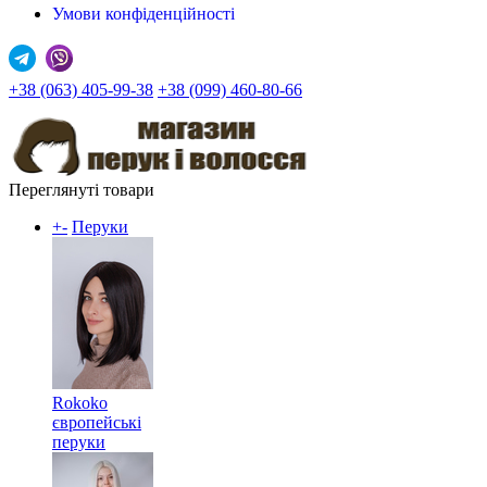
Умови конфіденційності
+38 (063) 405-99-38
+38 (099) 460-80-66
Переглянуті товари
+
-
Перуки
Rokoko
європейські
перуки