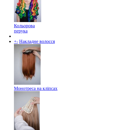
Кольорова
перука
+
-
Накладне волосся
Монотреса на кліпсах