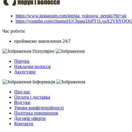
https://www.instagram.com/intriga_volossya_peruki/?hl=uk
https://youtube.com/channel/UCbppa3JzPT1LvaX2VIiYQO
Час роботи
приймаємо замовлення 24/7
Популярне
Перуки
Накладне волосся
Аксесуари
Інформація
Про нас
Оплата і доставка
Відгуки
Умови конфіденційності
Політика повернення
Договір оферти
Контакти