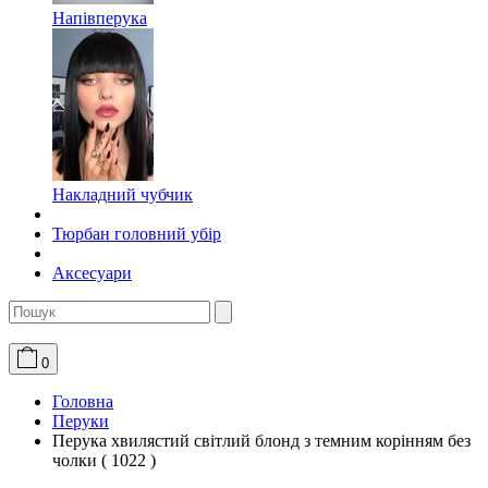
Напівперука
Накладний чубчик
Тюрбан головний убір
Аксесуари
0
Головна
Перуки
Перука хвилястий світлий блонд з темним корінням без
чолки ( 1022 )