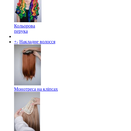
Кольорова
перука
+
-
Накладне волосся
Монотреса на кліпсах