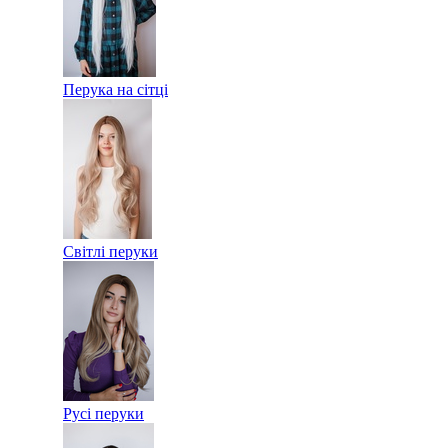
Перука на сітці
Світлі перуки
Русі перуки