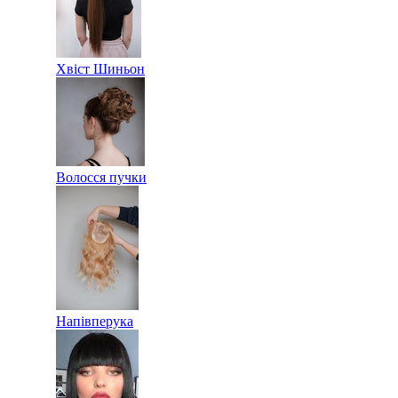
Хвіст Шиньон
Волосся пучки
Напівперука