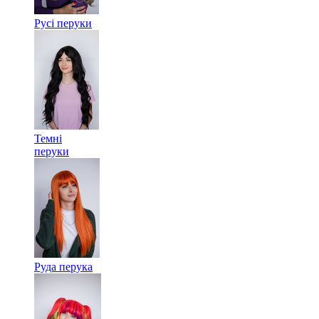
Русі перуки
Темні
перуки
Руда перука