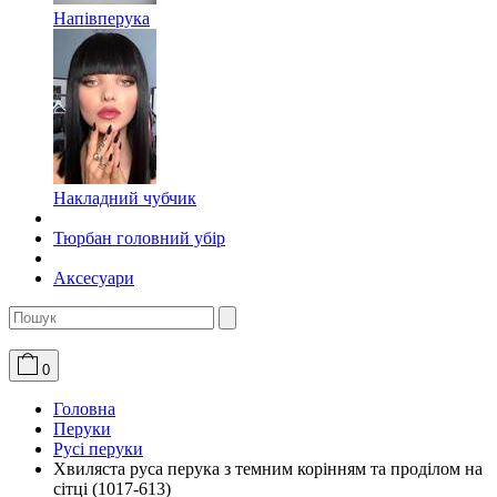
Напівперука
Накладний чубчик
Тюрбан головний убір
Аксесуари
0
Головна
Перуки
Русі перуки
Хвиляста руса перука з темним корінням та проділом на
сітці (1017-613)