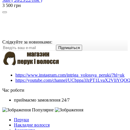
Safe ( 26/25/22/10R )
3 500 грн
Слідкуйте за новинками:
Підпишіться
https://www.instagram.com/intriga_volossya_peruki/?hl=uk
https://youtube.com/channel/UCbppa3JzPT1LvaX2VIiYQO
Час роботи
приймаємо замовлення 24/7
Популярне
Перуки
Накладне волосся