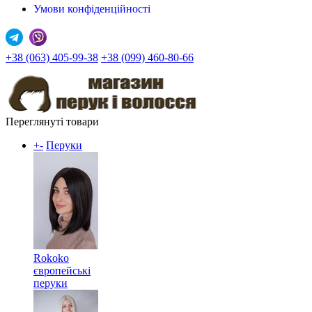
Умови конфіденційності
+38 (063) 405-99-38
+38 (099) 460-80-66
Переглянуті товари
+
-
Перуки
Rokoko
європейські
перуки