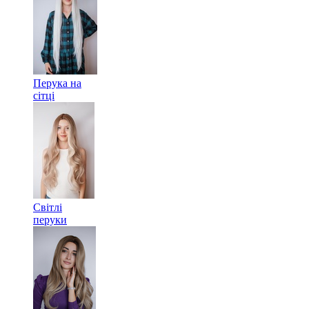
Перука на
сітці
Світлі
перуки