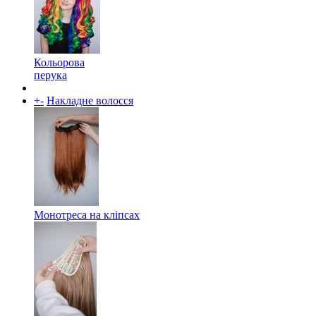
Кольорова
перука
+
-
Накладне волосся
Монотреса на кліпсах