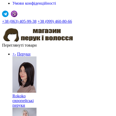
Умови конфіденційності
+38 (063) 405-99-38
+38 (099) 460-80-66
Переглянуті товари
+
-
Перуки
Rokoko
європейські
перуки