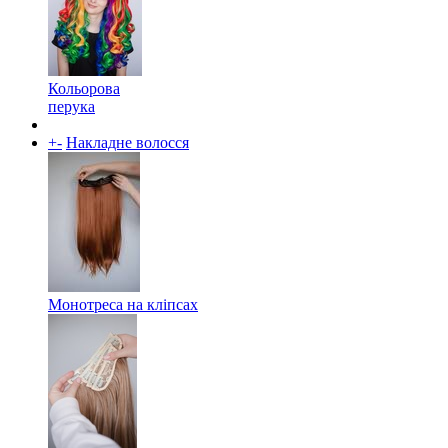
Кольорова
перука
+
-
Накладне волосся
Монотреса на кліпсах