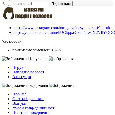
Підпишіться
https://www.instagram.com/intriga_volossya_peruki/?hl=uk
https://youtube.com/channel/UCbppa3JzPT1LvaX2VIiYQO
Час роботи
приймаємо замовлення 24/7
Популярне
Перуки
Накладне волосся
Аксесуари
Інформація
Про нас
Оплата і доставка
Відгуки
Умови конфіденційності
Політика повернення