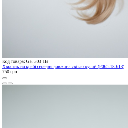
Код товара: GH-303-1B
Хвостик на крабі середня довжина світло русий (P065-18-613)
750 грн