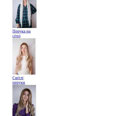
Перука на
сітці
Світлі
перуки