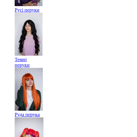
Русі перуки
Темні
перуки
Руда перука