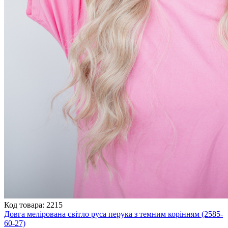
Код товара: 2215
Довга мелірована світло руса перука з темним корінням (2585-
60-27)