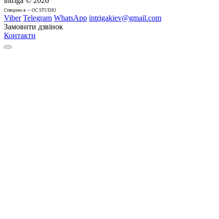
intriga © 2026
Cтворено в — OC STUDIO
Viber
Telegram
WhatsApp
intrigakiev@gmail.com
Замовити дзвінок
Контакти