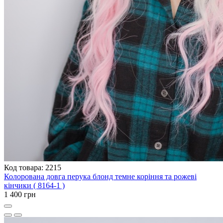
Код товара: 2215
Колорована довга перука блонд темне коріння та рожеві
кінчики ( 8164-1 )
1 400 грн