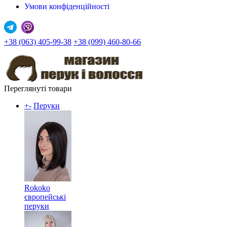
Умови конфіденційності
+38 (063) 405-99-38
+38 (099) 460-80-66
Переглянуті товари
+
-
Перуки
Rokoko
європейські
перуки