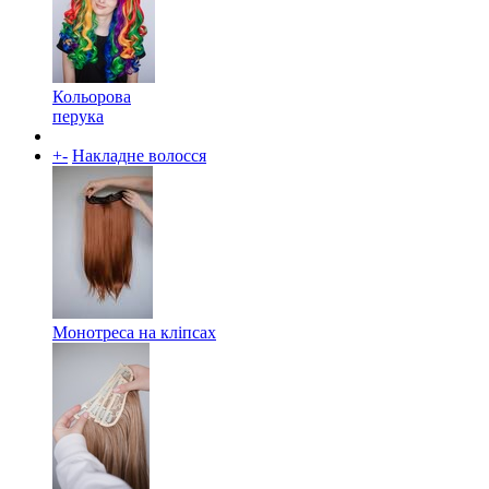
Кольорова
перука
+
-
Накладне волосся
Монотреса на кліпсах