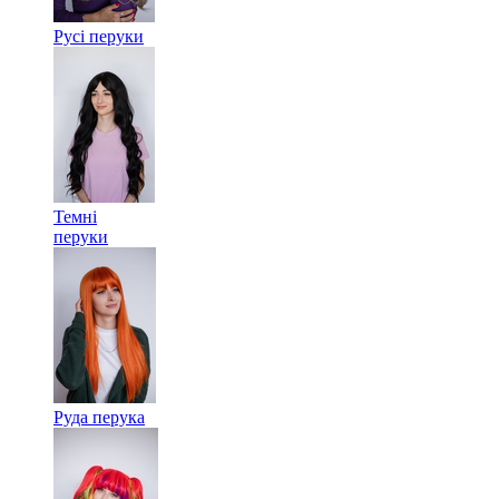
Русі перуки
Темні
перуки
Руда перука