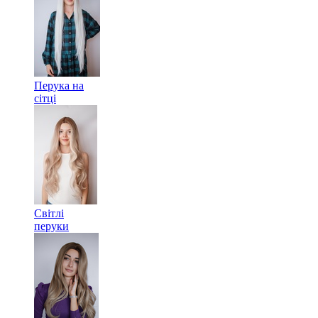
Перука на
сітці
Світлі
перуки