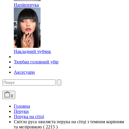
Напівперука
Накладний чубчик
Тюрбан головний убір
Аксесуари
0
Головна
Перуки
Перука на сітці
Світло руса хвиляста перука на сітці з темним корінням
та меліровкою ( 2215 )