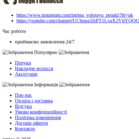
https://www.instagram.com/intriga_volossya_peruki/?hl=uk
https://youtube.com/channel/UCbppa3JzPT1LvaX2VIiYQO
Час роботи
приймаємо замовлення 24/7
Популярне
Перуки
Накладне волосся
Аксесуари
Інформація
Про нас
Оплата і доставка
Відгуки
Умови конфіденційності
Політика повернення
Договір оферти
Контакти