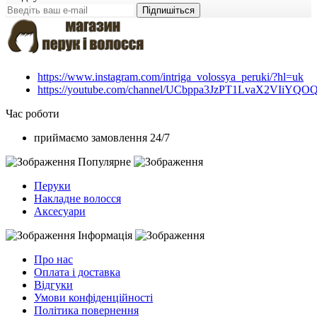
Підпишіться
https://www.instagram.com/intriga_volossya_peruki/?hl=uk
https://youtube.com/channel/UCbppa3JzPT1LvaX2VIiYQO
Час роботи
приймаємо замовлення 24/7
Популярне
Перуки
Накладне волосся
Аксесуари
Інформація
Про нас
Оплата і доставка
Відгуки
Умови конфіденційності
Політика повернення