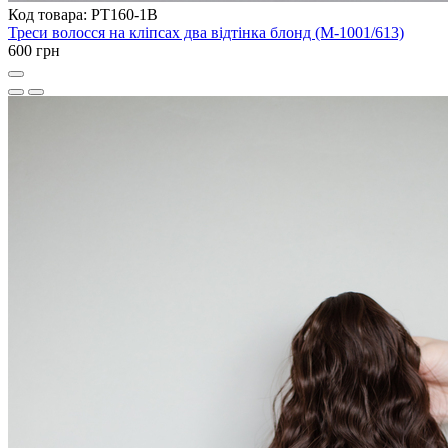
Код товара: PT160-1B
Треси волосся на кліпсах два відтінка блонд (M-1001/613)
600 грн