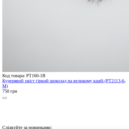
Код товара: PT160-1B
Кучерявий хвіст гіркий шоколад на великому крабі (PT2113-6-
M)
750 грн
Слідкуйте за новинками: