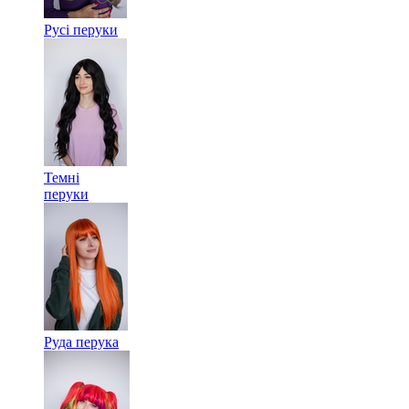
Русі перуки
Темні
перуки
Руда перука