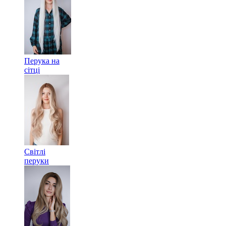
Перука на
сітці
Світлі
перуки