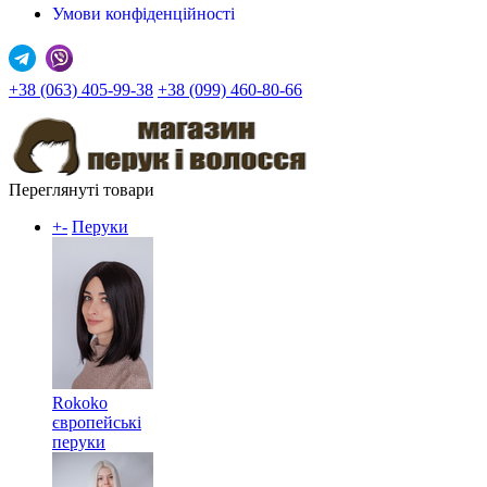
Умови конфіденційності
+38 (063) 405-99-38
+38 (099) 460-80-66
Переглянуті товари
+
-
Перуки
Rokoko
європейські
перуки