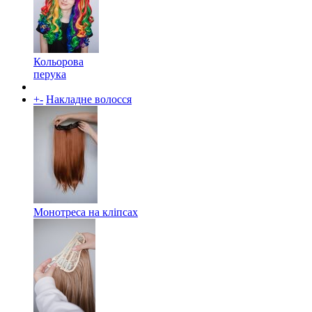
Кольорова
перука
+
-
Накладне волосся
Монотреса на кліпсах