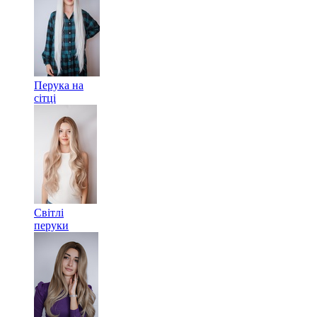
Перука на
сітці
Світлі
перуки