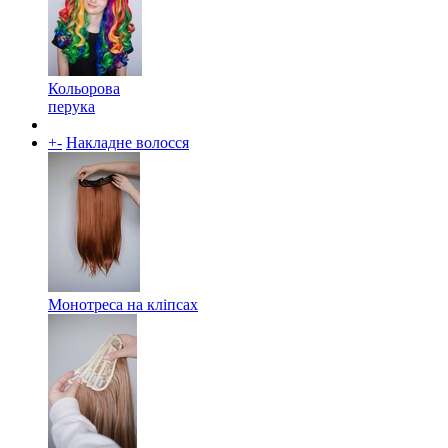
Кольорова
перука
+
-
Накладне волосся
Монотреса на кліпсах