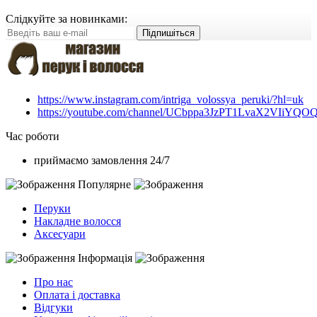
Слідкуйте за новинками:
Підпишіться
https://www.instagram.com/intriga_volossya_peruki/?hl=uk
https://youtube.com/channel/UCbppa3JzPT1LvaX2VIiYQO
Час роботи
приймаємо замовлення 24/7
Популярне
Перуки
Накладне волосся
Аксесуари
Інформація
Про нас
Оплата і доставка
Відгуки