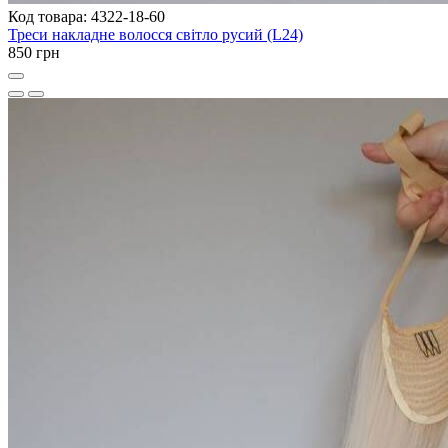
Код товара: 4322-18-60
Треси накладне волосся світло русий (L24)
850 грн