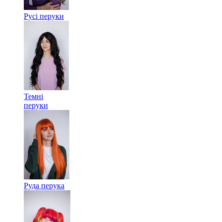
Русі перуки
Темні
перуки
Руда перука