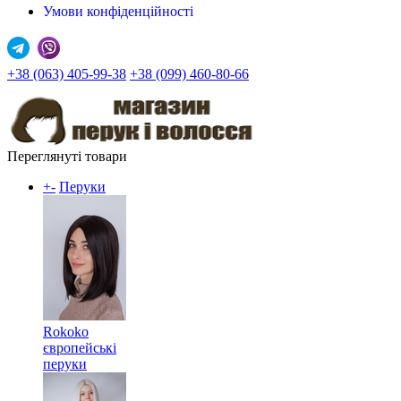
Умови конфіденційності
+38 (063) 405-99-38
+38 (099) 460-80-66
Переглянуті товари
+
-
Перуки
Rokoko
європейські
перуки