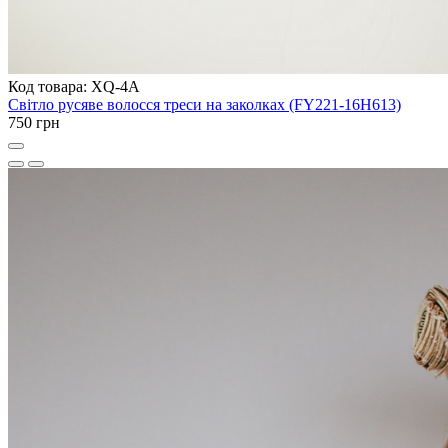
Код товара: XQ-4A
Світло русяве волосся треси на заколках (FY221-16H613)
750 грн