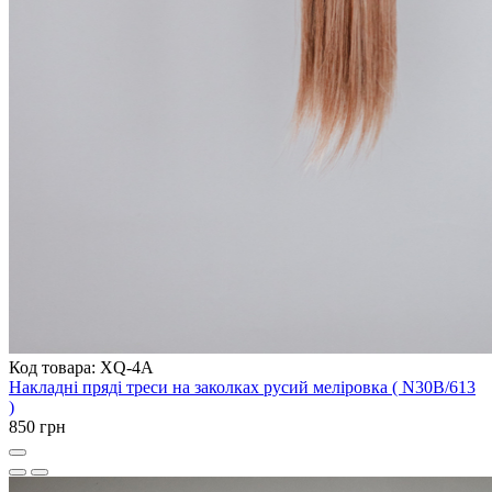
Код товара: XQ-4A
Накладні пряді треси на заколках русий меліровка ( N30B/613
)
850 грн