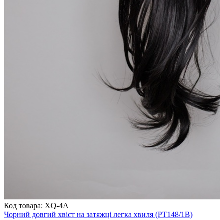
Код товара: XQ-4A
Чорний довгий хвіст на затяжці легка хвиля (PT148/1B)