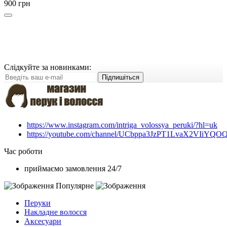
900 грн
Слідкуйте за новинками:
Підпишіться
https://www.instagram.com/intriga_volossya_peruki/?hl=uk
https://youtube.com/channel/UCbppa3JzPT1LvaX2VIiYQO
Час роботи
приймаємо замовлення 24/7
Популярне
Перуки
Накладне волосся
Аксесуари