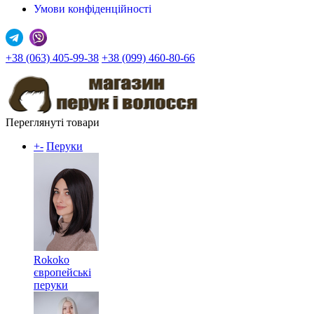
Умови конфіденційності
+38 (063) 405-99-38
+38 (099) 460-80-66
Переглянуті товари
+
-
Перуки
Rokoko
європейські
перуки