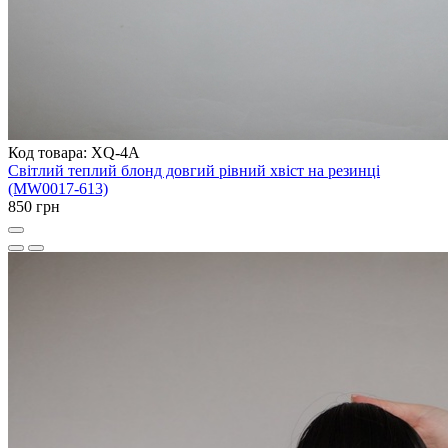
Код товара: XQ-4A
Світлий теплий блонд довгий рівний хвіст на резинці
(MW0017-613)
850 грн