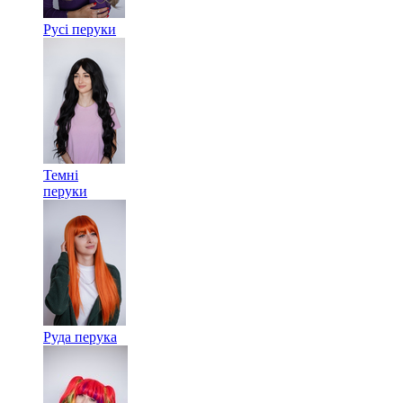
Русі перуки
Темні
перуки
Руда перука