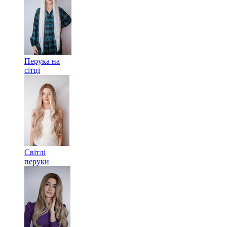
Перука на
сітці
Світлі
перуки