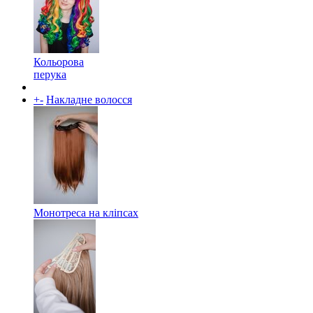
Кольорова
перука
+
-
Накладне волосся
Монотреса на кліпсах