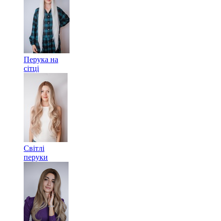
Перука на
сітці
Світлі
перуки