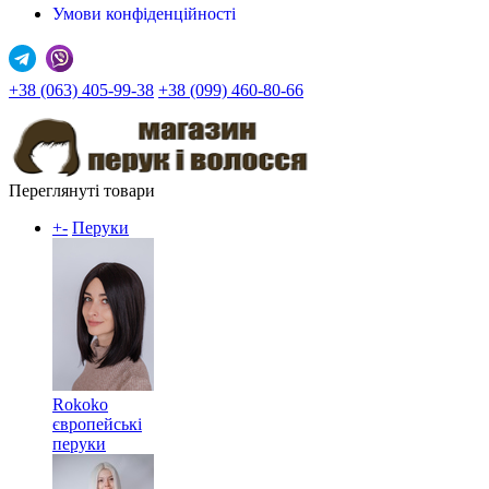
Умови конфіденційності
+38 (063) 405-99-38
+38 (099) 460-80-66
Переглянуті товари
+
-
Перуки
Rokoko
європейські
перуки