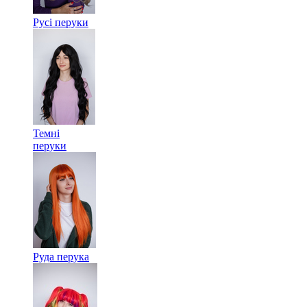
Русі перуки
Темні
перуки
Руда перука