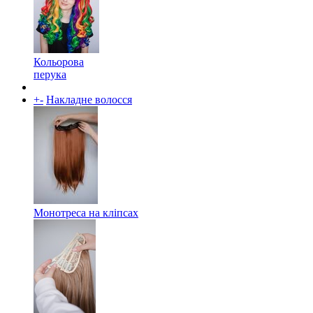
Кольорова
перука
+
-
Накладне волосся
Монотреса на кліпсах