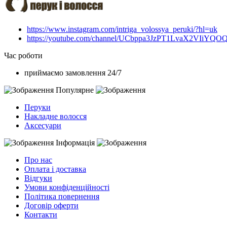
https://www.instagram.com/intriga_volossya_peruki/?hl=uk
https://youtube.com/channel/UCbppa3JzPT1LvaX2VIiYQO
Час роботи
приймаємо замовлення 24/7
Популярне
Перуки
Накладне волосся
Аксесуари
Інформація
Про нас
Оплата і доставка
Відгуки
Умови конфіденційності
Політика повернення
Договір оферти
Контакти