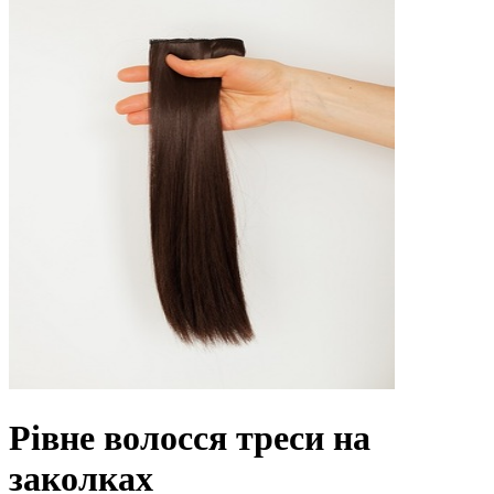
Рівне волосся треси на
заколках