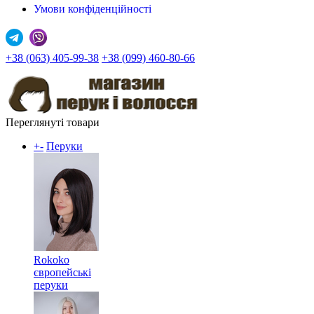
Умови конфіденційності
+38 (063) 405-99-38
+38 (099) 460-80-66
Переглянуті товари
+
-
Перуки
Rokoko
європейські
перуки