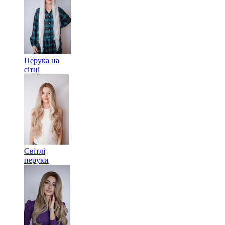
Перука на
сітці
Світлі
перуки