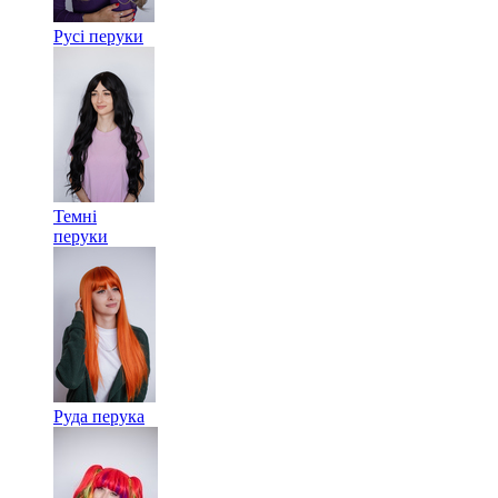
Русі перуки
Темні
перуки
Руда перука