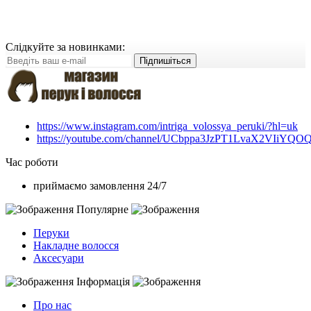
Слідкуйте за новинками:
Підпишіться
https://www.instagram.com/intriga_volossya_peruki/?hl=uk
https://youtube.com/channel/UCbppa3JzPT1LvaX2VIiYQO
Час роботи
приймаємо замовлення 24/7
Популярне
Перуки
Накладне волосся
Аксесуари
Інформація
Про нас