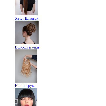
Хвіст Шиньон
Волосся пучки
Напівперука