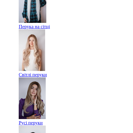
Перука на сітці
Світлі перуки
Русі перуки