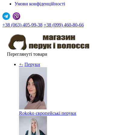
Умови конфіденційності
+38 (063) 405-99-38
+38 (099) 460-80-66
Переглянуті товари
+
-
Перуки
Rokoko європейські перуки