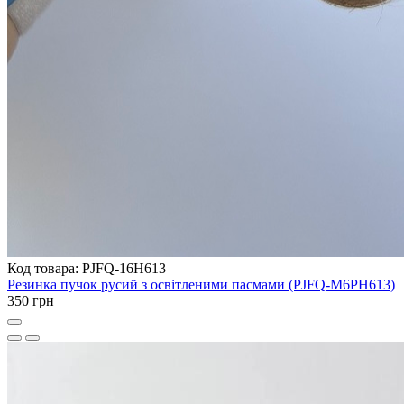
Код товара: PJFQ-16H613
Резинка пучок русий з освітленими пасмами (PJFQ-M6PH613)
350 грн