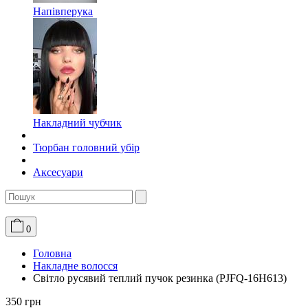
Напівперука
Накладний чубчик
Тюрбан головний убір
Аксесуари
0
Головна
Накладне волосся
Світло русявий теплий пучок резинка (PJFQ-16H613)
350 грн