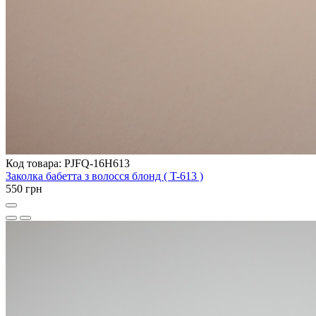
Код товара: PJFQ-16H613
Заколка бабетта з волосся блонд ( T-613 )
550 грн