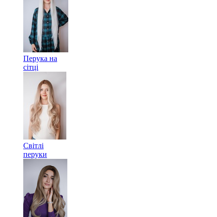
Перука на
сітці
Світлі
перуки