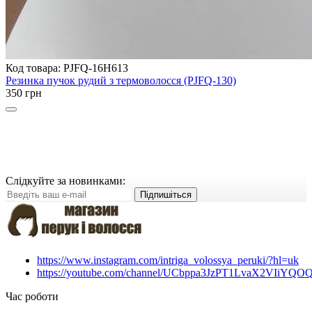
Код товара: PJFQ-16H613
Резинка пучок рудий з термоволосся (PJFQ-130)
350 грн
Слідкуйте за новинками:
Підпишіться
https://www.instagram.com/intriga_volossya_peruki/?hl=uk
https://youtube.com/channel/UCbppa3JzPT1LvaX2VIiYQO
Час роботи