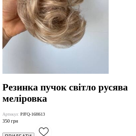
Резинка пучок світло русява
меліровка
Артикул:
PJFQ-16H613
350 грн