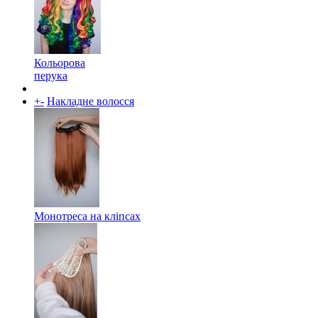
Кольорова
перука
+
-
Накладне волосся
Монотреса на кліпсах