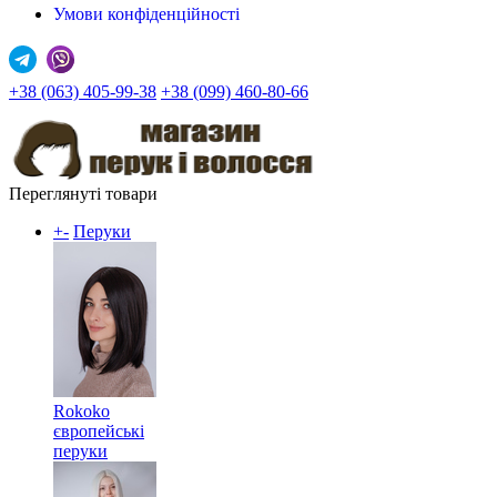
Умови конфіденційності
+38 (063) 405-99-38
+38 (099) 460-80-66
Переглянуті товари
+
-
Перуки
Rokoko
європейські
перуки