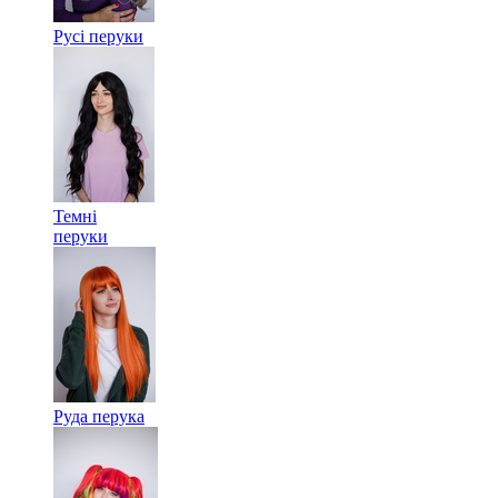
Русі перуки
Темні
перуки
Руда перука