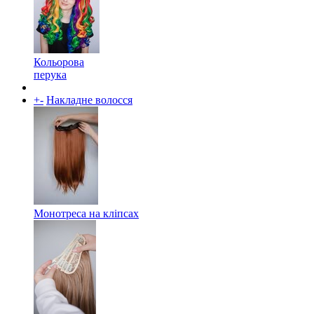
Кольорова
перука
+
-
Накладне волосся
Монотреса на кліпсах