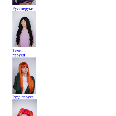
Русі перуки
Темні
перуки
Руда перука