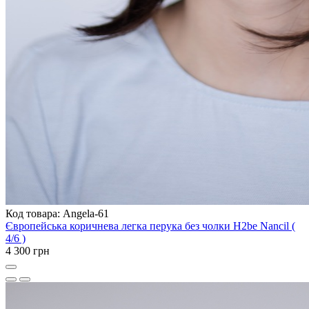
Код товара: Angela-61
Європейська коричнева легка перука без чолки H2be Nancil (
4/6 )
4 300 грн