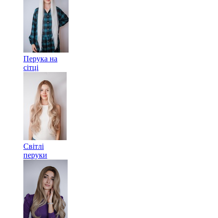
Перука на
сітці
Світлі
перуки