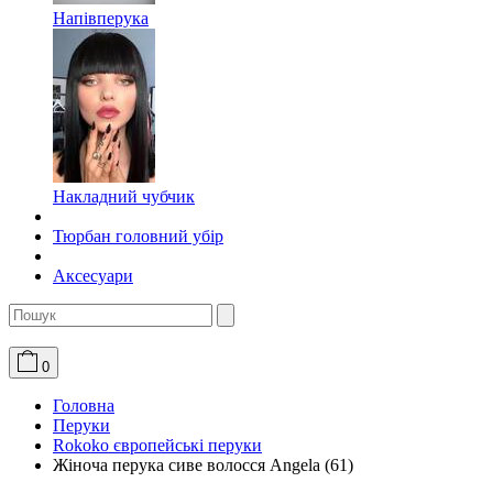
Напівперука
Накладний чубчик
Тюрбан головний убір
Аксесуари
0
Головна
Перуки
Rokoko європейські перуки
Жіноча перука сиве волосся Angela (61)