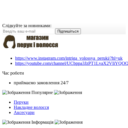
Слідкуйте за новинками:
Підпишіться
https://www.instagram.com/intriga_volossya_peruki/?hl=uk
https://youtube.com/channel/UCbppa3JzPT1LvaX2VIiYQO
Час роботи
приймаємо замовлення 24/7
Популярне
Перуки
Накладне волосся
Аксесуари
Інформація