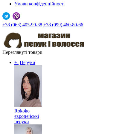
Умови конфіденційності
+38 (063) 405-99-38
+38 (099) 460-80-66
Переглянуті товари
+
-
Перуки
Rokoko
європейські
перуки