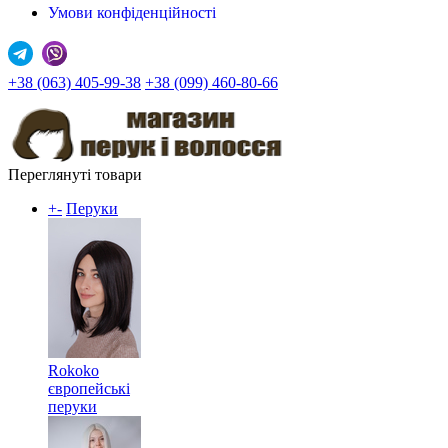
Умови конфіденційності
+38 (063) 405-99-38
+38 (099) 460-80-66
Переглянуті товари
+
-
Перуки
Rokoko
європейські
перуки