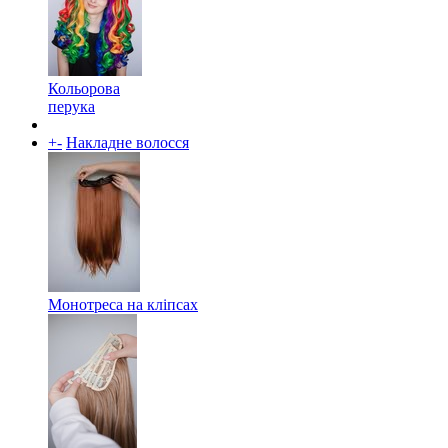
Кольорова
перука
+
-
Накладне волосся
Монотреса на кліпсах