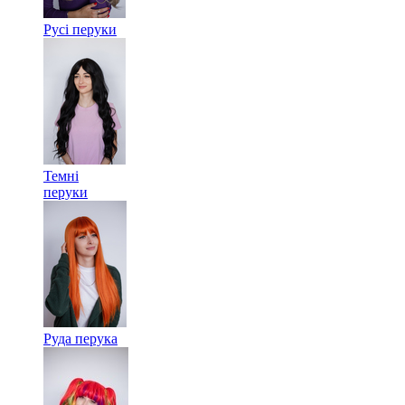
Русі перуки
Темні
перуки
Руда перука