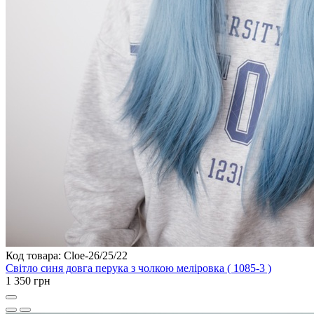
Код товара: Cloe-26/25/22
Світло синя довга перука з чолкою меліровка ( 1085-3 )
1 350 грн