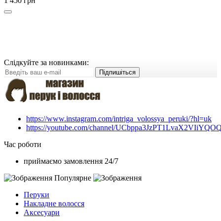
1 450 грн
Слідкуйте за новинками:
Підпишіться
https://www.instagram.com/intriga_volossya_peruki/?hl=uk
https://youtube.com/channel/UCbppa3JzPT1LvaX2VIiYQO
Час роботи
приймаємо замовлення 24/7
Популярне
Перуки
Накладне волосся
Аксесуари