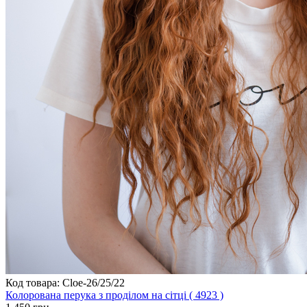
Код товара: Cloe-26/25/22
Колорована перука з проділом на сітці ( 4923 )