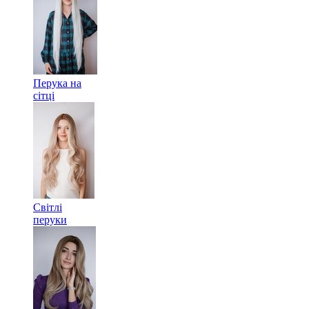
Перука на
сітці
Світлі
перуки